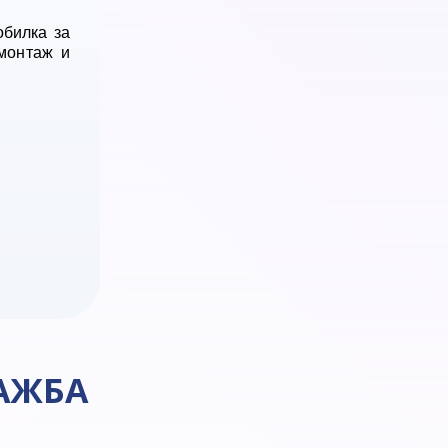
обилка за
монтаж и
АЖБА