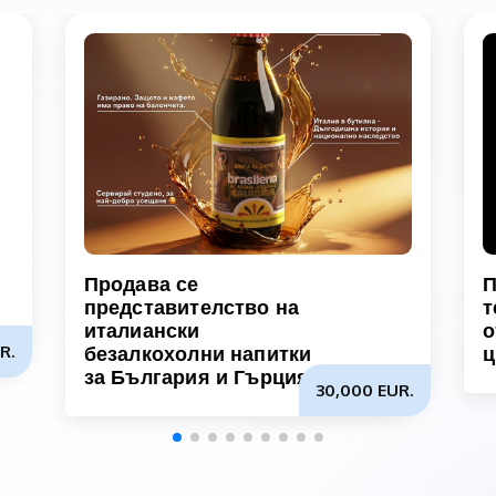
Продава се
П
представителство на
т
италиански
о
R.
безалкохолни напитки
за България и Гърция
30,000 EUR.