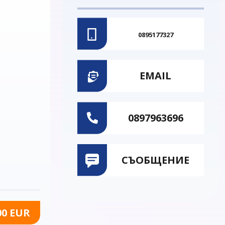
0895177327
EMAIL
0897963696
СЪОБЩЕНИЕ
00 EUR