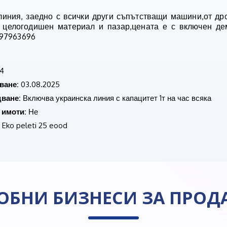
линия, заедно с всички други съпътстващи машини,от др
 целогодишен материал и пазар,цената е с включен де
897963696
4
ване:
03.08.2025
ване:
Включва украинска линия с капацитет 1т на час всяка
 имоти:
Не
Eko peleti 25 eood
ОБНИ БИЗНЕСИ ЗА ПРОД