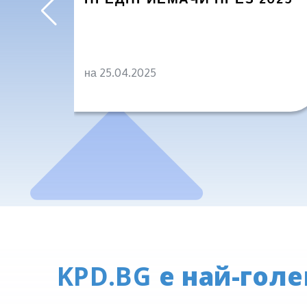
на 25.04.2025
KPD.BG
е най-голе