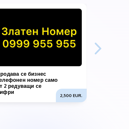
родава се бизнес
Търся биз
елефонен номер само
партньорс
т 2 редуващи се
разполагам
цифри
2,500 EUR.