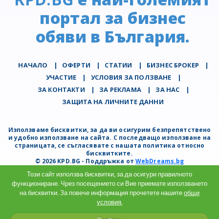
портал за бизнес
обяви в България.
НАЧАЛО
|
ОФЕРТИ
|
СТАТИИ
|
БИЗНЕС БРОКЕР
|
УЧАСТИЕ
|
УСЛОВИЯ ЗА ПОЛЗВАНЕ
|
ЗА КОНТАКТИ
|
ЗА РЕКЛАМА
|
ЗА НАС
|
ЗАЩИТА НА ЛИЧНИТЕ ДАННИ
Използваме бисквитки, за да ви осигурим безпрепятствено
и удобно използване на сайта. С последващо използване на
страницата, се съгласявате с нашата политика относно
бисквитките.
© 2026 KPD.BG - Поддръжка от
WebDreams.bg
Този сайт използва бисквитки, за да осигури правилното
функциониране. Чрез посещението си Вие приемате използването
на бисквитки. За повече информация прочетете нашите
общи
условия.