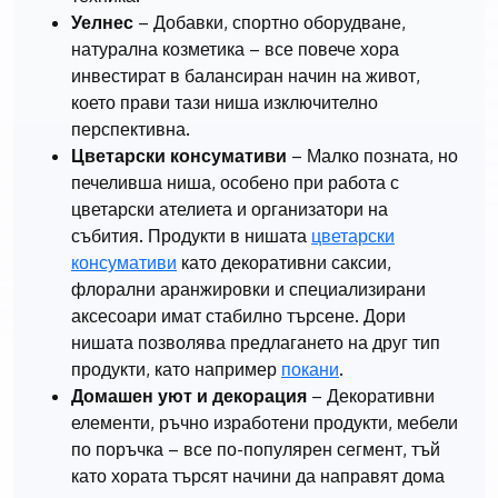
Уелнес
– Добавки, спортно оборудване,
натурална козметика – все повече хора
инвестират в балансиран начин на живот,
което прави тази ниша изключително
перспективна.
Цветарски консумативи
– Малко позната, но
печеливша ниша, особено при работа с
цветарски ателиета и организатори на
събития. Продукти в нишата
цветарски
консумативи
като декоративни саксии,
флорални аранжировки и специализирани
аксесоари имат стабилно търсене. Дори
нишата позволява предлагането на друг тип
продукти, като например
покани
.
Домашен уют и декорация
– Декоративни
елементи, ръчно изработени продукти, мебели
по поръчка – все по-популярен сегмент, тъй
като хората търсят начини да направят дома