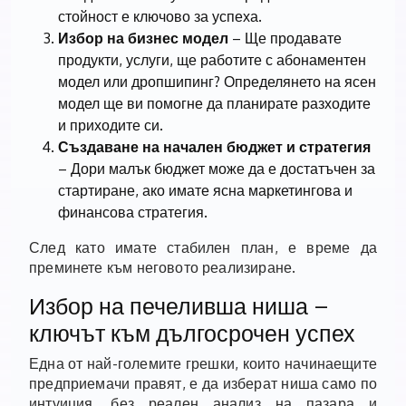
стойност е ключово за успеха.
Избор на бизнес модел
– Ще продавате
продукти, услуги, ще работите с абонаментен
модел или дропшипинг? Определянето на ясен
модел ще ви помогне да планирате разходите
и приходите си.
Създаване на начален бюджет и стратегия
– Дори малък бюджет може да е достатъчен за
стартиране, ако имате ясна маркетингова и
финансова стратегия.
След като имате стабилен план, е време да
преминете към неговото реализиране.
Избор на печеливша ниша –
ключът към дългосрочен успех
Една от най-големите грешки, които начинаещите
предприемачи правят, е да изберат ниша само по
интуиция, без реален анализ на пазара и