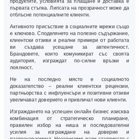
продуктите, условията за плащане и доставка е
първата стъпка. Липсата на прозрачност може да
отблъсне потенциалните клиенти.
Активното присъствие в социалните мрежи също
е ключово. Споделянето на полезно съдържание,
клиентски отзиви и реални примери от работата
ви създава усещане за автентичност.
Брандовете, които комуникират със своята
аудитория, изграждат по-силни връзки и
лоялност.
Не на последно място е социалното
доказателство – реални клиентски рецензии,
партньорства с инфлуенсъри и позитивни отзиви
увеличават доверието и привличат нови клиенти.
Изграждането на успешен онлайн бизнес изисква
комбинация от стратегическо планиране,
правилен избор на ниша и последователни
усилия за изграждане на доверие и
разпознаваемост. Независимо дали стартирате с