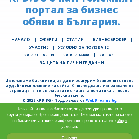
портал за бизнес
обяви в България.
НАЧАЛО
|
ОФЕРТИ
|
СТАТИИ
|
БИЗНЕС БРОКЕР
|
УЧАСТИЕ
|
УСЛОВИЯ ЗА ПОЛЗВАНЕ
|
ЗА КОНТАКТИ
|
ЗА РЕКЛАМА
|
ЗА НАС
|
ЗАЩИТА НА ЛИЧНИТЕ ДАННИ
Използваме бисквитки, за да ви осигурим безпрепятствено
и удобно използване на сайта. С последващо използване на
страницата, се съгласявате с нашата политика относно
бисквитките.
© 2026 KPD.BG - Поддръжка от
WebDreams.bg
Този сайт използва бисквитки, за да осигури правилното
функциониране. Чрез посещението си Вие приемате използването
на бисквитки. За повече информация прочетете нашите
общи
условия.
Разбрах