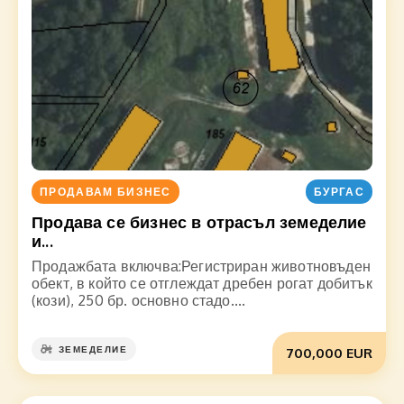
ПРОДАВАМ БИЗНЕС
БУРГАС
Продава се бизнес в отрасъл земеделие
и...
Продажбата включва:Регистриран животновъден
обект, в който се отглеждат дребен рогат добитък
(кози), 250 бр. основно стадо....
ЗЕМЕДЕЛИЕ
700,000 EUR