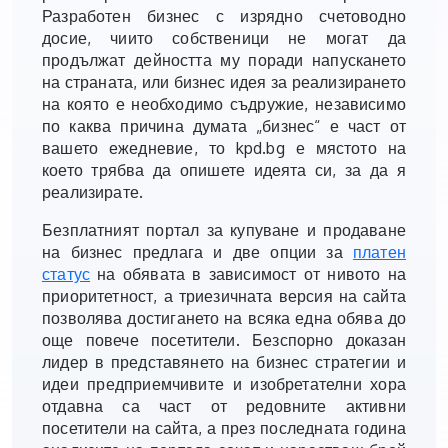
Разработен бизнес с изрядно счетоводно
досие, чиито собственици не могат да
продължат дейността му поради напускането
на страната, или бизнес идея за реализирането
на която е необходимо съдружие, независимо
по каква причина думата „бизнес“ е част от
вашето ежедневие, то kpd.bg е мястото на
което трябва да опишете идеята си, за да я
реализирате.
Безплатният портал за купуване и продаване
на бизнес предлага и две опции за
платен
статус
на обявата в зависимост от нивото на
приоритетност, а триезичната версия на сайта
позволява достигането на всяка една обява до
още повече посетители. Безспорно доказан
лидер в представянето на бизнес стратегии и
идеи предприемчивите и изобретателни хора
отдавна са част от редовните активни
посетители на сайта, а през последната година