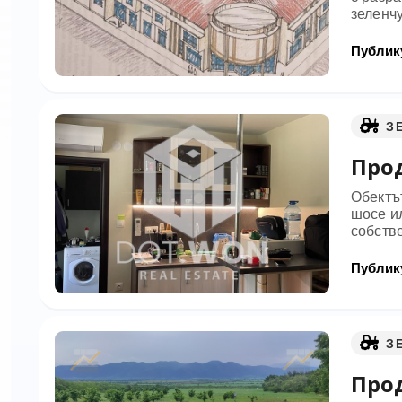
зеленчу
Публику
З
Прод
Обектът
шосе и
собстве
Публику
З
Прод