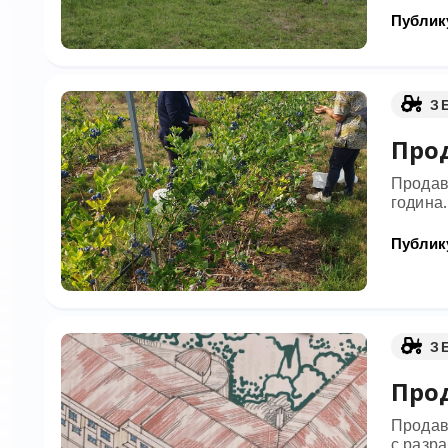
Публику
З
Про
Продав
година
Публику
З
Прод
Продав
с разр