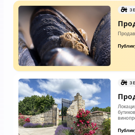
З
Прод
Продав
Публику
З
Прод
Локаци
бутико
винопр
Публику