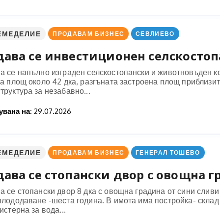
ЕМЕДЕЛИЕ
ПРОДАВАМ БИЗНЕС
СЕВЛИЕВО
ава се инвестиционен селскостопа
а се напълно изграден селскостопански и животновъден к
ща площ около 42 дка, разгъната застроена площ приблизи
руктура за незабавно...
вана на:
29.07.2026
ЕМЕДЕЛИЕ
ПРОДАВАМ БИЗНЕС
ГЕНЕРАЛ ТОШЕВО
ава се стопански двор с овощна гр
 се стопански двор 8 дка с овощна градина от сини сливи (
лододаване -шеста година. В имота има постройка- склад 
истерна за вода...