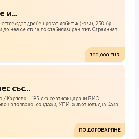
 и...
отглеждат дребен рогат добитък (кози), 250 бр.
и до нея се стига по стабилизиран път. Сградният
700,000 EUR.
с със...
о / Карлово – 195 дка сертифицирани БИО
ово напояване, сондажи, УПИ, животновъдна база,
ПО ДОГОВАРЯНЕ