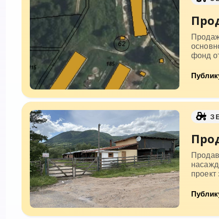
Прод
Продажб
основно
фонд от
Публику
З
Прод
Продав
насажд
проект 
Публику