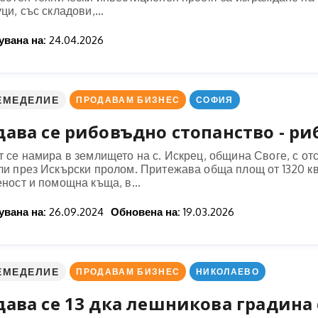
ци, със складови,...
вана на:
24.04.2026
ЕМЕДЕЛИЕ
ПРОДАВАМ БИЗНЕС
СОФИЯ
ава се рибовъдно стопанство - риб
 се намира в землището на с. Искрец, община Своге, с от
ли през Искърски пролом. Притежава обща площ от 1320 кв
ност и помощна къща, в...
вана на:
26.09.2024
Обновена на:
19.03.2026
ЕМЕДЕЛИЕ
ПРОДАВАМ БИЗНЕС
НИКОЛАЕВО
ава се 13 дка лешникова градина с