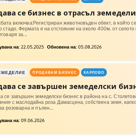
ава се бизнес в отрасъл земеделие
ата включва:Регистриран животновъден обект, в който се 
 стадо. Фермата е на отстояние на около 400м. от селото 
говаря за...
вана на:
22.05.2025
Обновена на:
05.08.2026
ЕМЕДЕЛИЕ
ПРОДАВАМ БИЗНЕС
КАРЛОВО
ава се завършен земеделски бизне
а се завършен земеделски бизнес в района на с. Столетов
ения с маслодайна роза Дамасцена, собствена земя, капк
за розоварна и пълен...
вана на:
09.06.2026