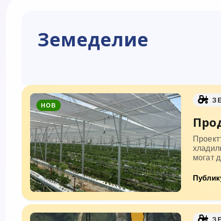
Земеделие
З
НОВ
Прод
Проект
хладилн
могат д
Публику
З