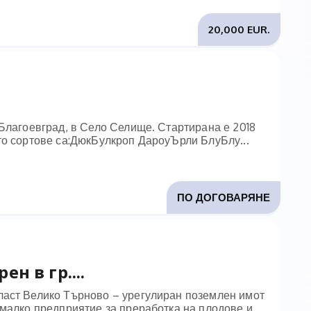
20,000 EUR.
 Благоевград, в Село Селище. Стартирана е 2018
то сортове са:ДюкБулкроп ДароуЪрли БлуБлу...
ПО ДОГОВАРЯНЕ
н в гр....
ласт Велико Търново – урегулиран поземлен имот
 малко предприятие за преработка на плодове и