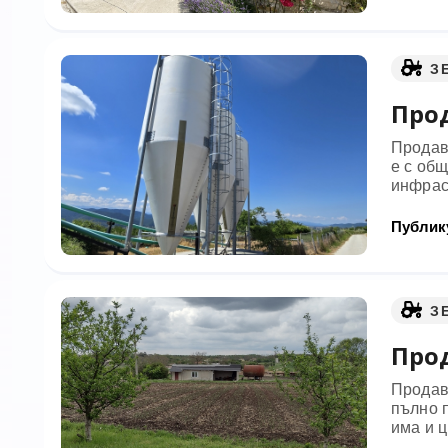
З
Прод
Продав
е с об
инфраст
Публику
З
Прод
Продава
пълно п
има и ц