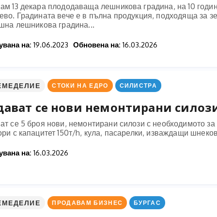
ам 13 декара плододаваща лешникова градина, на 10 годи
ево. Градината вече е в пълна продукция, подходяща за з
шна лешникова градина...
вана на:
19.06.2023
Обновена на:
16.03.2026
ЕМЕДЕЛИЕ
СТОКИ НА ЕДРО
СИЛИСТРА
дават се нови немонтирани силоз
т се 5 броя нови, немонтирани силози с необходимото за
ори с капацитет 150т/h, кула, пасарелки, изваждащи шн
вана на:
16.03.2026
ЕМЕДЕЛИЕ
ПРОДАВАМ БИЗНЕС
БУРГАС