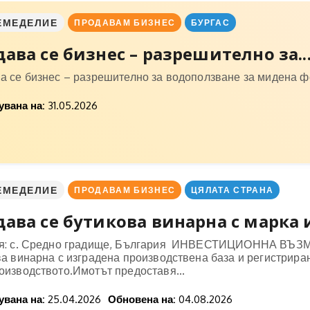
ЕМЕДЕЛИЕ
ПРОДАВАМ БИЗНЕС
БУРГАС
ава се бизнес – разрешително за..
а се бизнес – разрешително за водоползване за мидена 
вана на:
31.05.2026
ЕМЕДЕЛИЕ
ПРОДАВАМ БИЗНЕС
ЦЯЛАТА СТРАНА
ава се бутикова винарна с марка и
я: с. Средно градище, България ИНВЕСТИЦИОННА ВЪЗ
ва винарна с изградена производствена база и регистрира
оизводството.Имотът предоставя...
вана на:
25.04.2026
Обновена на:
04.08.2026