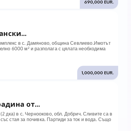
690,000 EUR.
нски...
омплекс в с. Дамяново, община Севлиево.Имотът
телно 6000 м² и разполага с цялата необходима
1,000,000 EUR.
адина от...
2 дка) в с. Чернооково, обл. Добрич. Сливите са в
със стая за почивка. Партиди за ток и вода. Също