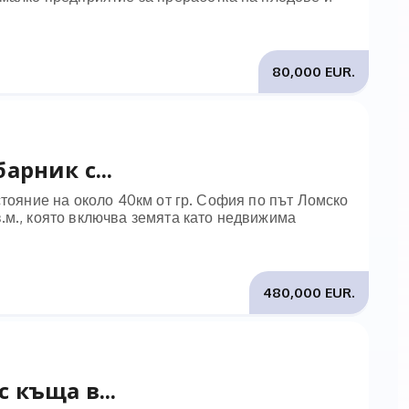
80,000 EUR.
арник с...
стояние на около 40км от гр. София по път Ломско
.м., която включва земята като недвижима
480,000 EUR.
 къща в...