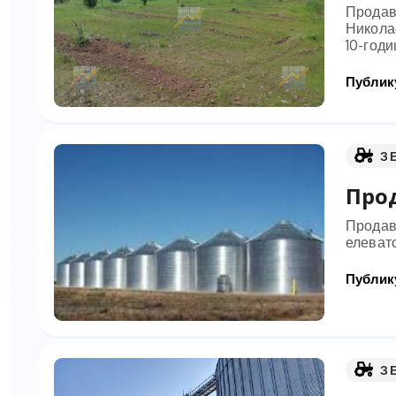
Продав
Никола
10-годи
Публику
З
Про
Продава
елеват
Публику
З