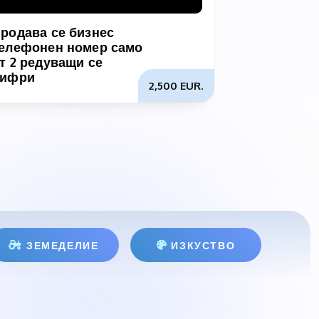
родава се бизнес
Търся биз
елефонен номер само
партньорс
т 2 редуващи се
разполагам
цифри
2,500 EUR.
ЗЕМЕДЕЛИЕ
ИЗКУСТВО