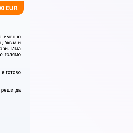
00 EUR
 а именно
щ 6кв.м и
оари. Има
по голямо
 е готово
о реши да