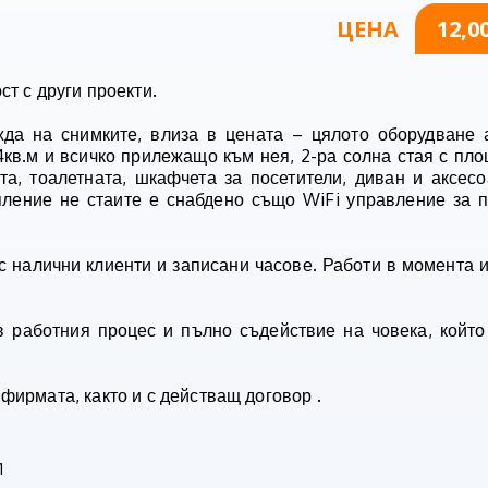
ЦЕНА
12,0
т с други проекти.
жда на снимките, влиза в цената – цялото оборудване
4кв.м и всичко прилежащо към нея, 2-ра солна стая с пло
та, тоалетната, шкафчета за посетители, диван и аксес
опление не стаите е снабдено също WiFi управление за 
 налични клиенти и записани часове. Работи в момента и
 работния процес и пълно съдействие на човека, койт
фирмата, както и с действащ договор .
1