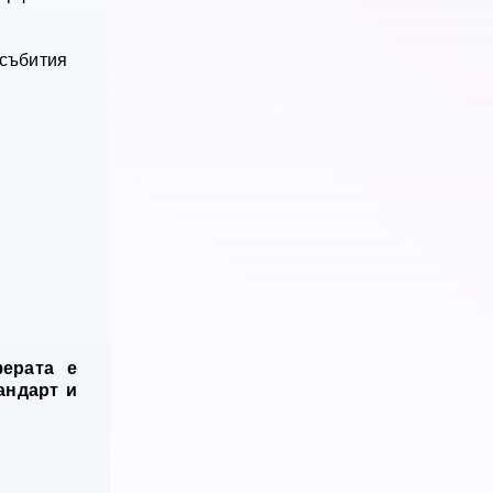
 събития
ферата е
андарт и