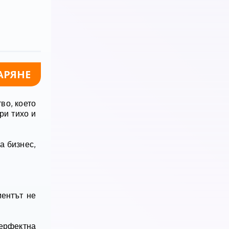
АРЯНЕ
во, което
ри тихо и
а бизнес,
иентът не
перфектна