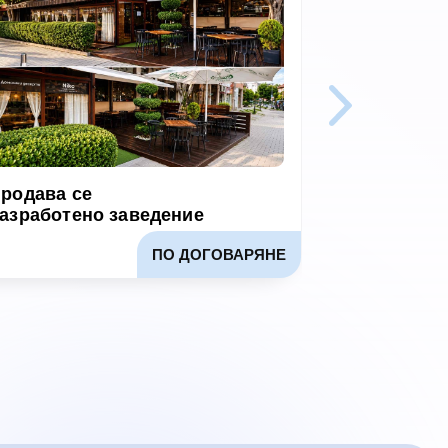
родава се
Продава се
азработено заведение
оборудван
ПО ДОГОВАРЯНЕ