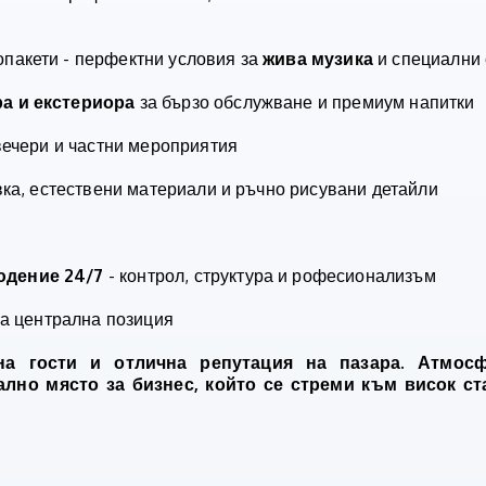
лопакети - перфектни условия за
жива музика
и специални
а и екстериора
за бързо обслужване и премиум напитки
 вечери и частни мероприятия
вка, естествени материали и ръчно рисувани детайли
юдение 24/7
- контрол, структура и рофесионализъм
 за централна позиция
на гости и отлична репутация на пазара. Атмос
лно място за бизнес, който се стреми към висок ст