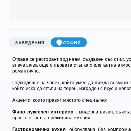
ЗАВЕДЕНИЯ
СОФИЯ
Отдава се ресторант под наем, създаден със стил, у
впечатлява още с първата стъпка с елегантна атмосф
романтично.
Подходящ е за човек, който умее да вижда възможно
който иска да стъпи на терен, изграден с вкус и неп
Акценти, които правят мястото специално:
Фино луксозен интериор
- модерна визия, съчета
просто е гост, а преживява емоция
Гастрономична кухня
, оборудвана без компроми