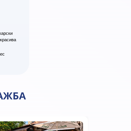
карски
 красива
нес
АЖБА