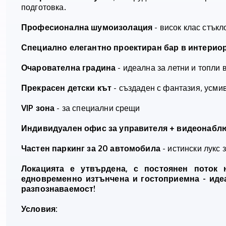
подготовка.
Професионална шумоизолация
- висок клас стък
Специално елегантно проектиран бар
в интериор
Очарователна градина
- идеална за летни и топли
Прекрасен детски кът
- създаден с фантазия, усми
VIP зона
- за специални срещи
Индивидуален офис за управителя + видеонабл
Частен паркинг за 20 автомобила
- истински лукс
Локацията е утвърдена, с постоянен поток 
едновременно изтънчена и гостоприемна - идеа
разпознаваемост!
Условия: