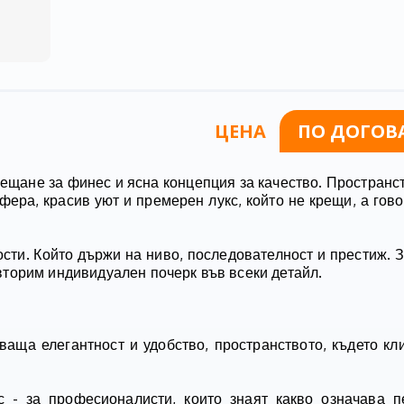
ЦЕНА
ПО ДОГОВ
сещане за финес и ясна концепция за качество. Пространст
ера, красив уют и премерен лукс, който не крещи, а гово
сти. Който държи на ниво, последователност и престиж. З
овторим индивидуален почерк във всеки детайл.
ваща елегантност и удобство, пространството, където кл
с - за професионалисти, които знаят какво означава 