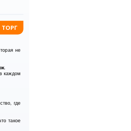
 ТОРГ
оторая не
иж
.
 в каждом
ство, где
что такое