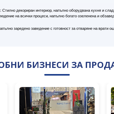
:
Стилно декориран интериор, напълно оборудвана кухня и слад
людение на всички процеси, напълно богато озеленена и обзаве
пълно заредено заведение с готовност за отваряне на врати о
ОБНИ БИЗНЕСИ ЗА ПРОД