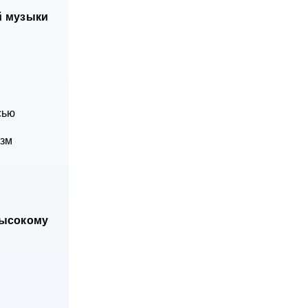
й музыки
сью
изм
ысокому