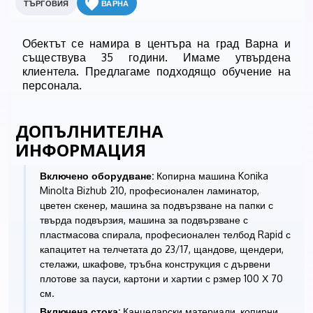
ТЪРГОВИЯ
ВАРНА
Обектът се намира в центъра на град Варна и
съществува 35 години. Имаме утвърдена
клиентела. Предлагаме подходящо обучение на
персонала.
ДОПЪЛНИТЕЛНА
ИНФОРМАЦИЯ
Включено оборудване:
Копирна машина Konika
Minolta Bizhub 210, професионален ламинатор,
цветен скенер, машина за подвързване на папки с
твърда подвързия, машина за подвързване с
пластмасова спирала, професионален телбод Rapid с
капацитет на телчетата до 23/17, щандове, щендери,
стелажи, шкафове, тръбна конструкция с дървени
плотове за пауси, картони и хартии с рзмер 100 Х 70
см.
Включена стока:
Канцеларски материали, копирни