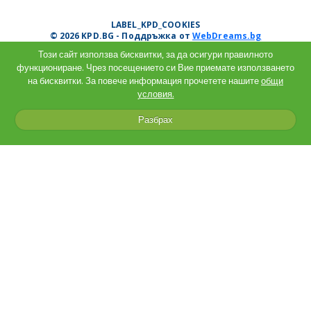
LABEL_KPD_COOKIES
© 2026 KPD.BG - Поддръжка от
WebDreams.bg
Този сайт използва бисквитки, за да осигури правилното
функциониране. Чрез посещението си Вие приемате използването
на бисквитки. За повече информация прочетете нашите
общи
условия.
Разбрах