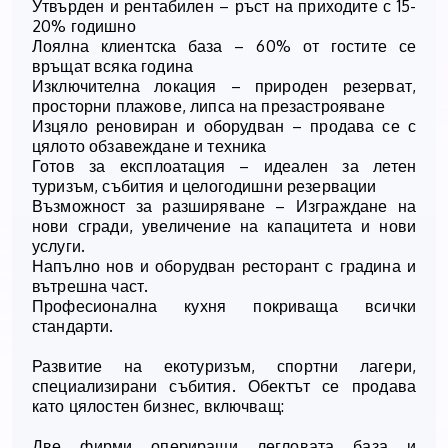
Утвърден и рентабилен – ръст на приходите с 15-
20% годишно
Лоялна клиентска база – 60% от гостите се
връщат всяка година
Изключителна локация – природен резерват,
просторни плажове, липса на презастрояване
Изцяло реновиран и оборудван – продава се с
цялото обзавеждане и техника
Готов за експлоатация – идеален за летен
туризъм, събития и целогодишни резервации
Възможност за разширяване – Изграждане на
нови сгради, увеличение на капацитета и нови
услуги.
Напълно нов и оборудван ресторант с градина и
вътрешна част.
Професионална кухня покриваща всички
стандарти.
Развитие на екотуризъм, спортни лагери,
специализирани събития. Обектът се продава
като цялостен бизнес, включващ:
Две фирми опериращи легловата база и