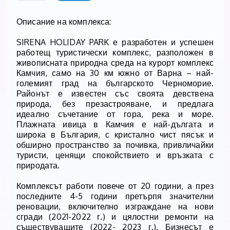
Описание на комплекса:
SIRENA HOLIDAY PARK е разработен и успешен
работещ туристически комплекс, разположен в
живописната природна среда на курорт комплекс
Камчия, само на 30 км южно от Варна – най-
големият град на българското Черноморие.
Районът е известен със своята девствена
природа, без презастрояване, и предлага
идеално съчетание от гора, река и море.
Плажната ивица в Камчия е най-дългата и
широка в България, с кристално чист пясък и
обширно пространство за почивка, привличайки
туристи, ценящи спокойствието и връзката с
природата.
Комплексът работи повече от 20 години, а през
последните 4-5 години претърпя значителни
реновации, включително изграждане на нови
сгради (2021-2022 г.) и цялостни ремонти на
съществуващите (2022- 2023 г.). Бизнесът е