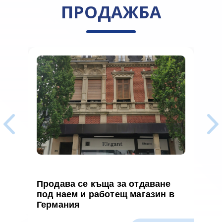
ПРОДАЖБА
Продава се къща за отдаване
П
под наем и работещ магазин в
т
Германия
а