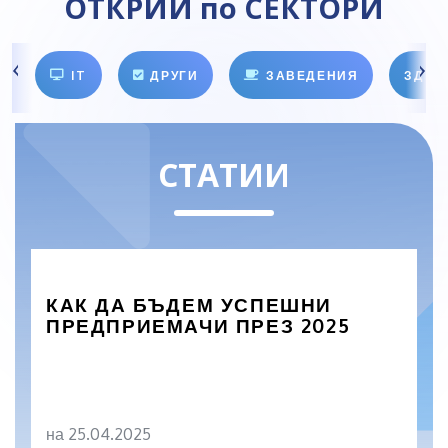
ОТКРИЙ по СЕКТОРИ
IT
ДРУГИ
ЗАВЕДЕНИЯ
ЗДРА
СТАТИИ
КАК ДА БЪДЕМ УСПЕШНИ
ПРЕДПРИЕМАЧИ ПРЕЗ 2025
на 25.04.2025