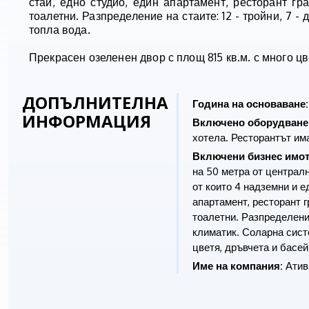
стаи, едно студио, един апартамент, ресторант г
тоалетни. Разпределение на стаите: 12 - тройни, 7 -
топла вода.
Прекрасен озеленен двор с площ 815 кв.м. с много цв
ДОПЪЛНИТЕЛНА
Година на основаване:
ИНФОРМАЦИЯ
Включено оборудване
хотела. Ресторантът има
Включени бизнес имот
на 50 метра от централн
от които 4 надземни и е
апартамент, ресторант г
тоалетни. Разпределение 
климатик. Соларна систе
цветя, дръвчета и басей
Име на компания:
Атив