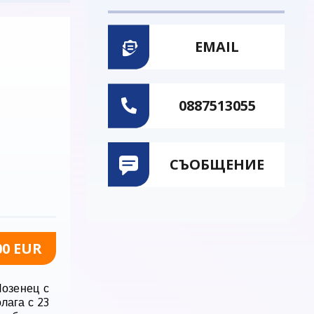
EMAIL
0887513055
СЪОБЩЕНИЕ
00 EUR
Лозенец с
лага с 23