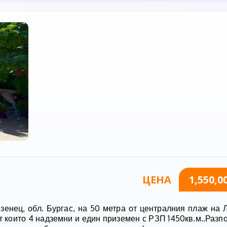
ЦЕНА
1,550,0
зенец, обл. Бургас, на 50 метра от централния плаж на 
от които 4 надземни и един приземен с РЗП 1450кв.м..Разпо