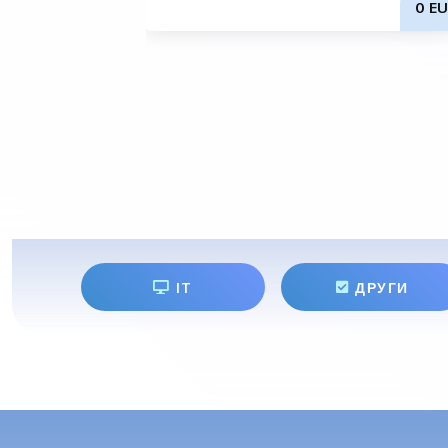
0 EU
IT
ДРУГИ