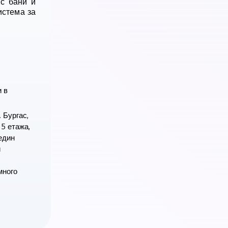
 с бан
и
и
истема за
и в
 Бургас,
 5 етажа,
 един
и
много