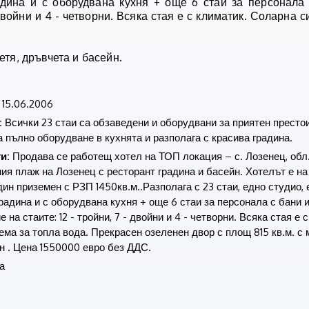
радина и с оборудвана кухня + още 6 стаи за персонала
 двойни и 4 - четворни. Всяка стая е с климатик. Соларна с
етя, дръвчета и басейн.
15.06.2006
:
Всички 23 стаи са обзаведени и оборудвани за приятен престо
 пълно оборудване в кухнята и разполага с красива градина.
и:
Продава се работещ хотел на ТОП локация – с. Лозенец, обл.
ия плаж на Лозенец с ресторант градина и басейн. Хотелът е на
дин приземен с РЗП 1450кв.м..Разполага с 23 стаи, едно студио,
радина и с оборудвана кухня + още 6 стаи за персонала с бани 
на стаите: 12 - тройни, 7 - двойни и 4 - четворни. Всяка стая е с
ма за топла вода. Прекрасен озеленен двор с площ 815 кв.м. с 
н . Цена 1550000 евро без ДДС.
а