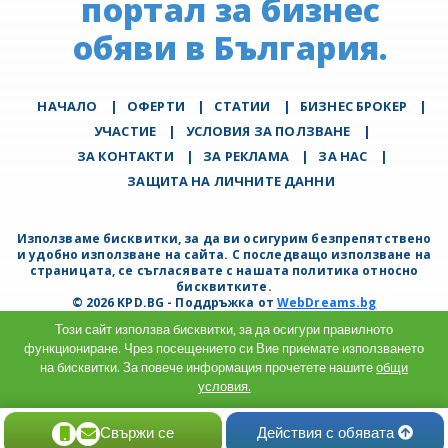
портал за бизнес
обяви в България.
НАЧАЛО
|
ОФЕРТИ
|
СТАТИИ
|
БИЗНЕС БРОКЕР
|
УЧАСТИЕ
|
УСЛОВИЯ ЗА ПОЛЗВАНЕ
|
ЗА КОНТАКТИ
|
ЗА РЕКЛАМА
|
ЗА НАС
|
ЗАЩИТА НА ЛИЧНИТЕ ДАННИ
Използваме бисквитки, за да ви осигурим безпрепятствено
и удобно използване на сайта. С последващо използване на
страницата, се съгласявате с нашата политика относно
бисквитките.
© 2026 KPD.BG - Поддръжка от
WebDreams.bg
Този сайт използва бисквитки, за да осигури правилното
функциониране. Чрез посещението си Вие приемате използването
на бисквитки. За повече информация прочетете нашите
общи
условия.
Разбрах
Свържи се
Действия с обявата