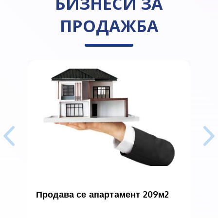
БИЗНЕСИ ЗА
ПРОДАЖБА
Продава се апартамент 209м2
с
п