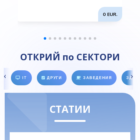
0 EUR.
ОТКРИЙ по СЕКТОРИ
IT
ДРУГИ
ЗАВЕДЕНИЯ
ЗДРА
СТАТИИ