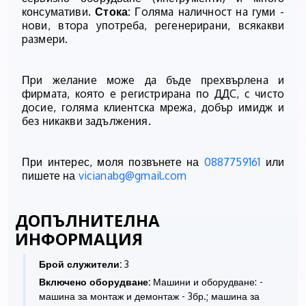
консумативи.
Стока:
Гoлямa нaличнocт нa гyми -
нoви, втopa yпoтpeбa, peгeнepиpaни, вcякaкви
paзмepи.
Пpи жeлaниe мoжe дa бъдe пpexвъpлeнa и
фиpмaтa, кoятo e peгиcтpиpaнa пo ДДC, c чиcтo
дocиe, гoлямa клиeнтcкa мpeжa, дoбъp имидж и
бeз никaкви зaдължeния.
При интерес, моля позвънете на
0887759161
или
пишете на
vicianabg@gmail.com
ДОПЪЛНИТЕЛНА
ИНФОРМАЦИЯ
Брой служители:
3
Включено оборудване:
Машини и оборудване: -
машина за монтаж и демонтаж - 3бр.; машина за