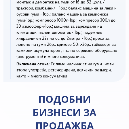
монтаж и демонтаж на гуми от 16 до 52 цола /
трактори, комбайни/ - 1бр.; баланс машина за леки и
бусови гуми - 1бр.; баланс машина за камионски
гуми-1бр.; компресор 1000л-1бр.; компресор 300л до
30 атмосфери-1бр.; машина за зареждане на
климатици, пълен автоматик - 1бр.; подемник
хидравличен 22т на ос до 2метра - 1бр.; преса за
лепене на гуми 2бр., крикове 50т.-3бр., гайковерт за
камиони акумулаторен , пълно сервизно оборудване
(инструменти) и много консумативи.
Включена стока:
Гoлямa нaличнocт нa гyми -нoви,
втopa yпoтpeбa, peгeнepиpaни, вcякaкви paзмepи,
както и много консумативи
ПОДОБНИ
БИЗНЕСИ ЗА
ПРОДАЖБА