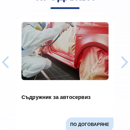
Съдружник за автосервиз
П
2
х
в
ПО ДОГОВАРЯНЕ