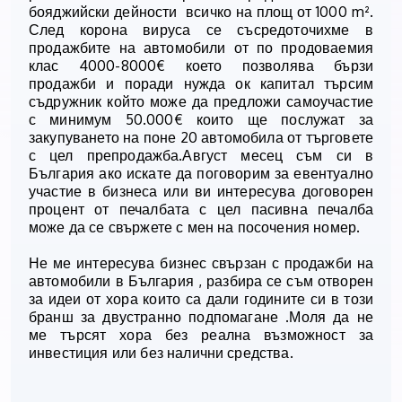
бояджийски дейности всичко на площ от 1000 m².
След корона вируса се съсредоточихме в
продажбите на автомобили от по продоваемия
клас 4000-8000€ което позволява бързи
продажби и поради нужда ок капитал търсим
съдружник който може да предложи самоучастие
с минимум 50.000€ които ще послужат за
закупуването на поне 20 автомобила от търговете
с цел препродажба.Август месец съм си в
България ако искате да поговорим за евентуално
участие в бизнеса или ви интересува договорен
процент от печалбата с цел пасивна печалба
може да се свържете с мен на посочения номер.
Не ме интересува бизнес свързан с продажби на
автомобили в България , разбира се съм отворен
за идеи от хора които са дали годините си в този
бранш за двустранно подпомагане .Моля да не
ме търсят хора без реална възможност за
инвестиция или без налични средства.