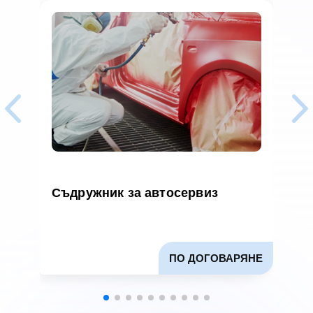
Съдружник за автосервиз
П
2
х
в
ПО ДОГОВАРЯНЕ