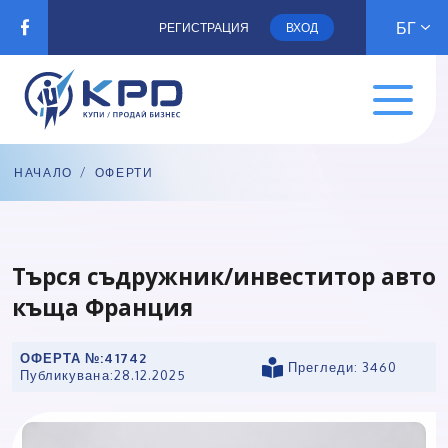
БГ
РЕГИСТРАЦИЯ
ВХОД
НАЧАЛО
/
ОФЕРТИ
Tърся съдружник/инвеститор авто
къща Франция
ОФЕРТА №:
41742
Прегледи: 3460
Публикувана:
28.12.2025