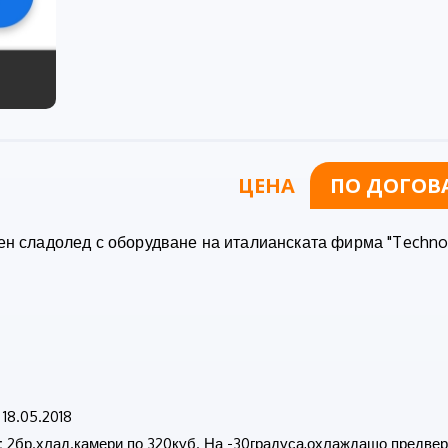
ЦЕНА
ПО ДОГОВ
ен сладолед с оборудване на италианската фирма "Techno
18.05.2018
:
2бр.хлад.камери по 320куб. На -30градуса,охлаждащо предвер