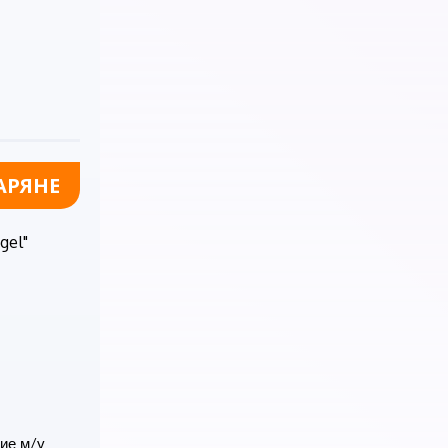
АРЯНЕ
gel"
ие м/у