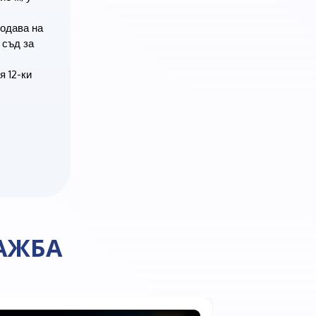
родава на
 съд за
 12-ки
АЖБА