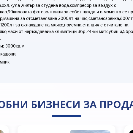
,охл.кула ,чилър за студена вода,компресор за въздух с
ар,90киловата фотоволтаици за собст.нужда и в момента се п
р,машина за отсметаняване 2000лт на час,сметанозрейка,600лт
х1200лт за охлаждане на мляко,приемна станция с отчитане на
яко,маси от неръждавейка,климатици 3бр 24-ки митсубиши,5броя
,
и:
3000кв.м
,кашони,
мник
ОБНИ БИЗНЕСИ ЗА ПРОД