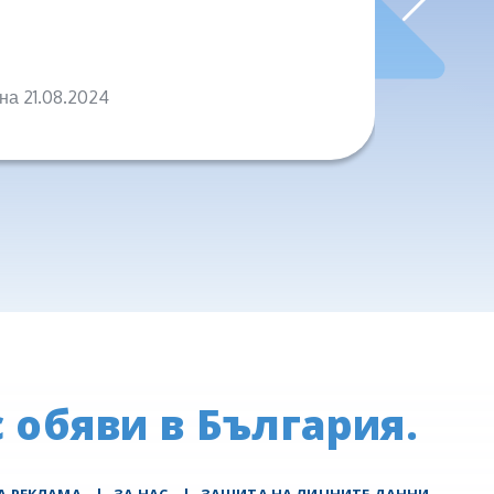
ПРОД
на 21.08.2024
на 04.0
 обяви в България.
А РЕКЛАМА
|
ЗА НАС
|
ЗАЩИТА НА ЛИЧНИТЕ ДАННИ