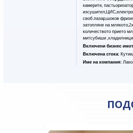
камерите, пастьоризатор
изсушител,ЦИС,електрок
своб.пазар,шоков фризе
затопляне на млякото,2
количеството прието мл
митсубиши ,хладилници
Включени бизнес имот
Включена стока:
Кутии
Име на компания:
Лако
ПОД