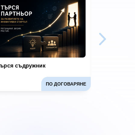
ърся съдружник
Индустриа
Производс
капацитет
ПО ДОГОВАРЯНЕ
за растеж.