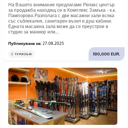
На Вашето внимание предлагаме Релакс център
за продажба находящ се в Kомплекс Замъка - к.к.
Пампорово.Разполага с две масажни зали всяка
със съблекалня, санитарен възел и душ кабини.
Едната масажна зала може да се преустрои в
студио за манкюр или...
Публикувана на:
27.08.2025
180,000 EUR.
ТУРИЗЪМ