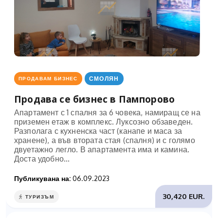
СМОЛЯН
ПРОДАВАМ БИЗНЕС
Продава се бизнес в Пампорово
Апартамент с 1 спалня за 6 човека, намиращ се на
приземен етаж в комплекс. Луксозно обзаведен.
Разполага с кухненска част (канапе и маса за
хранене), а във втората стая (спалня) и с голямо
двуетажно легло. В апартамента има и камина.
Доста удобно...
Публикувана на:
06.09.2023
30,420 EUR.
ТУРИЗЪМ