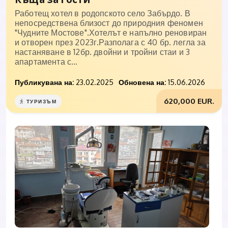
Работещ хотел в родопското село Забърдо. В
непосредствена близост до природния феномен
"Чудните Мостове".Хотелът е напълно реновиран
и отворен през 2023г.Разполага с 40 бр. легла за
настаняване в 12бр. двойни и тройни стаи и 3
апартамента с...
Публикувана на:
23.02.2025
Обновена на:
15.06.2026
620,000 EUR.
ТУРИЗЪМ