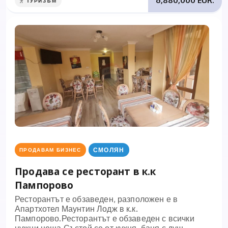
6,880,000 EUR.
ТУРИЗЪМ
СМОЛЯН
ПРОДАВАМ БИЗНЕС
Продава се ресторант в к.к
Пампорово
Ресторантът е обзаведен, разположен е в
Апартхотел Маунтин Лодж в к.к.
Пампорово.Ресторантът е обзаведен с всички