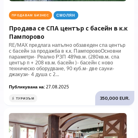
СМОЛЯН
ПРОДАВАМ БИЗНЕС
Продава се СПА център с басейн в к.к
Пампорово
RE/MAX предлага напълно обзаведен спа център
с басейн за продажба в к.к. ПампоровоОсновни
параметри- Реално РЗП 489кв.м. (280кв.м. спа
център п + 208 кв.м. басейн )- басейн с ново
техническо оборудване, 90 куб.м- две сауни-
джакузи- 4 душа с 2...
Публикувана на:
27.08.2025
350,000 EUR.
ТУРИЗЪМ