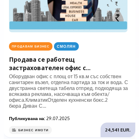
СМОЛЯН
ПРОДАВАМ БИЗНЕС
Продава се работещ
застрахователен офис с...
Оборудван офис с площ от 15 кв.м със собствен
санитарен възел, отделна партида за ток и вода. С
двустранна светеща табела отпред, подходяща за
всякаква реклама, насочваща към обекта/
офиса.КлиматикОтделен кухненски бокс.2
бюра Диван С...
Публикувана на:
29.07.2025
24,541 EUR.
БИЗНЕС ИМОТИ