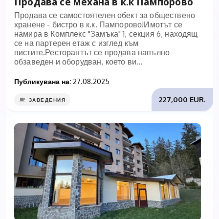
Продава се механа в к.к Пампорово
Продава се самостоятелен обект за обществено
хранене - бистро в к.к. Пампорово!Имотът се
намира в Комплекс "Замъка" 1, секция 6, находящ
се на партерен етаж с изглед към
пистите.Ресторантът се продава напълно
обзаведен и оборудван, което ви...
Публикувана на:
27.08.2025
227,000 EUR.
ЗАВЕДЕНИЯ