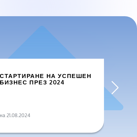
СТАРТИРАНЕ НА УСПЕШЕН
ЗАЩО
БИЗНЕС ПРЕЗ 2024
БИЗН
ПРОД
на 21.08.2024
на 04.0