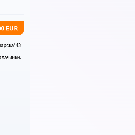
00 EUR
нарска"43
алачинки.