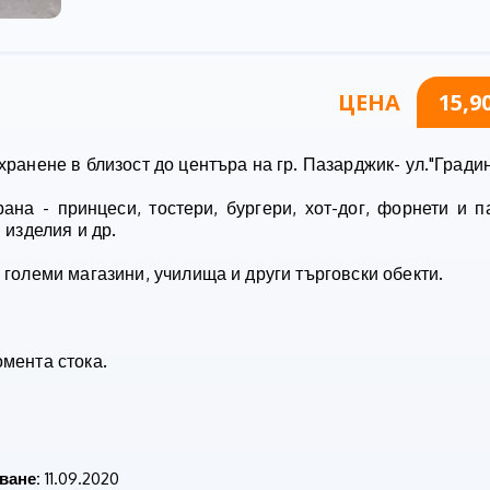
ЦЕНА
15,9
хранене в близост до центъра на гр. Пазарджик- ул."Гради
на - принцеси, тостери, бургери, хот-дог, форнети и п
 изделия и др.
 големи магазини, училища и други търговски обекти.
омента стока.
ване:
11.09.2020