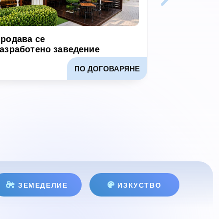
родава се
Продава се
азработено заведение
оборудван
ПО ДОГОВАРЯНЕ
ЗЕМЕДЕЛИЕ
ИЗКУСТВО