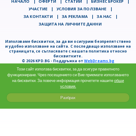
НАЧАЛО
|
ОФЕРТИ
|
СТАТИИ
|
БИЗНЕС БРОКЕР
|
УЧАСТИЕ
|
УСЛОВИЯ ЗА ПОЛЗВАНЕ
|
ЗА КОНТАКТИ
|
ЗА РЕКЛАМА
|
ЗА НАС
|
ЗАЩИТА НА ЛИЧНИТЕ ДАННИ
Използваме бисквитки, за да ви осигурим безпрепятствено
и удобно използване на сайта. С последващо използване на
страницата, се съгласявате с нашата политика относно
бисквитките.
© 2026 KPD.BG - Поддръжка от
WebDreams.bg
Този сайт използва бисквитки, за да осигури правилното
функциониране. Чрез посещението си Вие приемате използването
на бисквитки. За повече информация прочетете нашите
общи
условия.
Разбрах