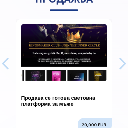
Продава се готова световна
В
платформа за мъже
и
б
20,000 EUR.