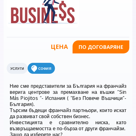
ЦЕНА
ПО ДОГОВАРЯНЕ
УСЛУГИ
СОФИЯ
Ние сме представители за България на франчайз
верига центрове за премахване на въшки “Sin
Más Piojitos “- Испания ( “Без Повече Въшчици”-
България).
Търсим бъдещи франчайз партньори, които искат
да развиват свой собствен бизнес.
Инвестицията е сравнително ниска, като
възвръщаемостта е по-бърза от други франчайзи.
Защо да изберете нас?