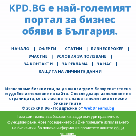
KPD.BG
е най-големият
портал за бизнес
обяви в България.
НАЧАЛО
|
ОФЕРТИ
|
СТАТИИ
|
БИЗНЕС БРОКЕР
|
УЧАСТИЕ
|
УСЛОВИЯ ЗА ПОЛЗВАНЕ
|
ЗА КОНТАКТИ
|
ЗА РЕКЛАМА
|
ЗА НАС
|
ЗАЩИТА НА ЛИЧНИТЕ ДАННИ
Използваме бисквитки, за да ви осигурим безпрепятствено
и удобно използване на сайта. С последващо използване на
страницата, се съгласявате с нашата политика относно
бисквитките.
© 2026 KPD.BG - Поддръжка от
WebDreams.bg
Този сайт използва бисквитки, за да осигури правилното
функциониране. Чрез посещението си Вие приемате използването
на бисквитки. За повече информация прочетете нашите
общи
условия.