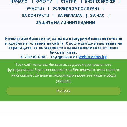
НАЧАЛО
|
ОФЕРТИ
|
СТАТИИ
|
БИЗНЕС БРОКЕР
|
УЧАСТИЕ
|
УСЛОВИЯ ЗА ПОЛЗВАНЕ
|
ЗА КОНТАКТИ
|
ЗА РЕКЛАМА
|
ЗА НАС
|
ЗАЩИТА НА ЛИЧНИТЕ ДАННИ
Използваме бисквитки, за да ви осигурим безпрепятствено
и удобно използване на сайта. С последващо използване на
страницата, се съгласявате с нашата политика относно
бисквитките.
© 2026 KPD.BG - Поддръжка от
WebDreams.bg
Този сайт използва бисквитки, за да осигури правилното
функциониране. Чрез посещението си Вие приемате използването
на бисквитки. За повече информация прочетете нашите
общи
условия.
Разбрах