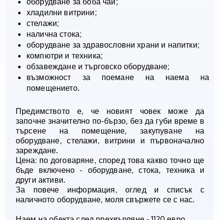
оборудване за боба чай;
хладилни витрини;
стелажи;
налична стока;
оборудване за здравословни храни и напитки;
компютри и техника;
обзавеждане и търговско оборудване;
възможност за поемане на наема на
помещението.
Предимството е, че новият човек може да
започне значително по-бързо, без да губи време в
търсене на помещение, закупуване на
оборудване, стелажи, витрини и първоначално
зареждане.
Цена: по договаряне, според това какво точно ще
бъде включено - оборудване, стока, техника и
други активи.
За повече информация, оглед и списък с
наличното оборудване, моля свържете се с нас.
Наем на обекта след прехвърляне - 1120 евро.