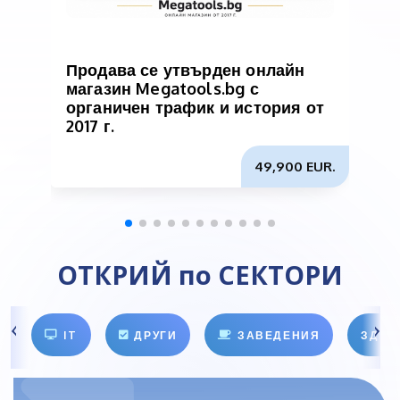
Продава се утвърден онлайн
магазин Megatools.bg с
органичен трафик и история от
п
2017 г.
и
49,900 EUR.
ОТКРИЙ по СЕКТОРИ
IT
ДРУГИ
ЗАВЕДЕНИЯ
ЗДРА