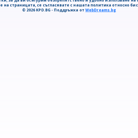
ки, за да ви осигурим безпрепятствено и удобно използване на 
е на страницата, се съгласявате с нашата политика относно би
© 2026 KPD.BG - Поддръжка от
WebDreams.bg