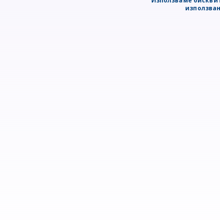
Използваме бисквит
използван