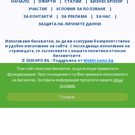
НАЧАЛО
|
ОФЕРТИ
|
СТАТИИ
|
БИЗНЕС БРОКЕР
|
УЧАСТИЕ
|
УСЛОВИЯ ЗА ПОЛЗВАНЕ
|
ЗА КОНТАКТИ
|
ЗА РЕКЛАМА
|
ЗА НАС
|
ЗАЩИТА НА ЛИЧНИТЕ ДАННИ
Използваме бисквитки, за да ви осигурим безпрепятствено
и удобно използване на сайта. С последващо използване на
страницата, се съгласявате с нашата политика относно
бисквитките.
© 2026 KPD.BG - Поддръжка от
WebDreams.bg
Този сайт използва бисквитки, за да осигури правилното
функциониране. Чрез посещението си Вие приемате използването
на бисквитки. За повече информация прочетете нашите
общи
условия.
Разбрах