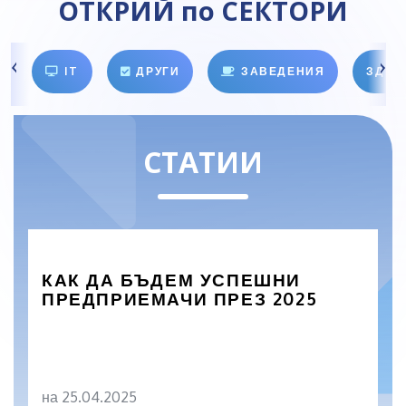
ОТКРИЙ по СЕКТОРИ
IT
ДРУГИ
ЗАВЕДЕНИЯ
ЗДРА
СТАТИИ
КАК ДА БЪДЕМ УСПЕШНИ
ПРЕДПРИЕМАЧИ ПРЕЗ 2025
на 25.04.2025