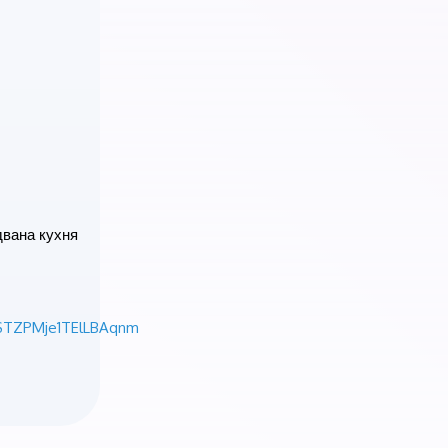
двана кухня
TZPMje1TElLBAqnm