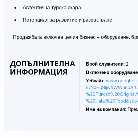
Автентична турска скара
Потенциал за развитие и разрастване
Продажбата включва целия бизнес – оборудване, бр
ДОПЪЛНИТЕЛНА
Брой служители:
2
ИНФОРМАЦИЯ
Включено оборудване
Уебсайт:
www.google.c
n7Y0H0Bijw5WWnnpAfCp
%20Turkish%20Original
%20Halal%20Food&sti
Име на компания:
Прем