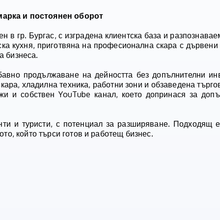
марка и постоянен оборот
ен в гр. Бургас, с изградена клиентска база и разпознавае
ска кухня, приготвяна на професионална скара с дървени
а бизнеса.
бавно продължаване на дейността без допълнителни ин
ара, хладилна техника, работни зони и обзаведена търгов
и и собствен YouTube канал, което допринася за допъ
нти и туристи, с потенциал за разширяване. Подходящ е
ото, който търси готов и работещ бизнес.