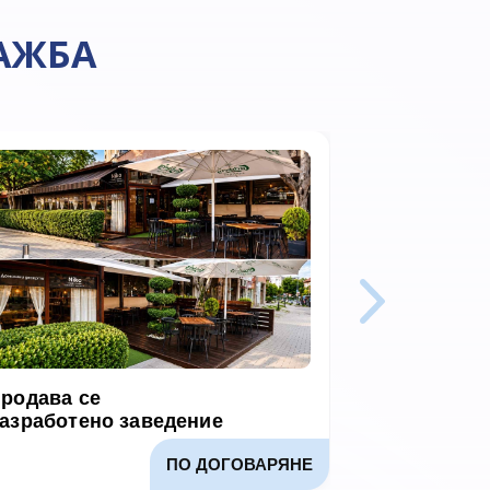
АЖБА
родава се
Продава се
азработено заведение
оборудван
ПО ДОГОВАРЯНЕ