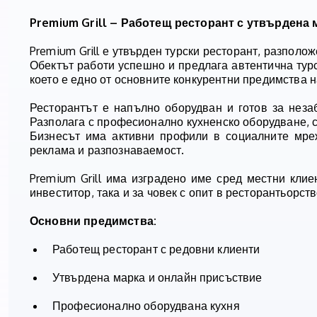
Premium Grill – Работещ ресторант с утвърдена 
Premium Grill е утвърден турски ресторант, разполож
Обектът работи успешно и предлага автентична тур
което е едно от основните конкурентни предимства н
Ресторантът е напълно оборудван и готов за неза
Разполага с професионално кухненско оборудване, ск
Бизнесът има активни профили в социалните мреж
реклама и разпознаваемост.
Premium Grill има изградено име сред местни клие
инвеститор, така и за човек с опит в ресторантьорств
Основни предимства:
Работещ ресторант с редовни клиенти
Утвърдена марка и онлайн присъствие
Професионално оборудвана кухня