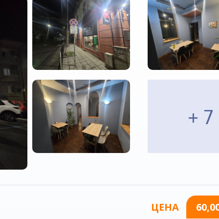
+ 7
ЦЕНА
60,0