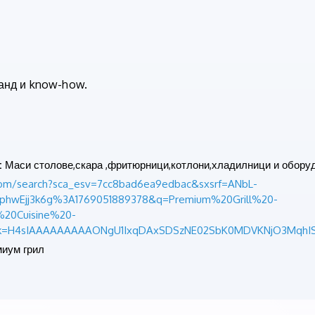
анд и know-how.
:
Маси столове,скара ,фритюрници,котлони,хладилници и обору
om/search?sca_esv=7cc8bad6ea9edbac&sxsrf=ANbL-
hwEjj3k6g%3A1769051889378&q=Premium%20Grill%20-
%20Cuisine%20-
ck=H4sIAAAAAAAAAONgU1IxqDAxSDSzNE02SbK0MDVKNjO3MqhIS
иум грил