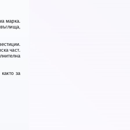
ма марка.
 въглища,
вестиции.
ска част.
лнителна
 както за