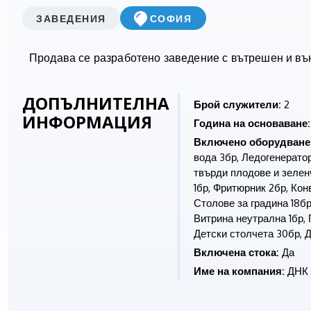
ЗАВЕДЕНИЯ
СОФИЯ
Продава се разработено заведение с вътрешен и вън
ДОПЪЛНИТЕЛНА
Брой служители:
2
ИНФОРМАЦИЯ
Година на основаване:
Включено оборудване
вода 3бр, Ледогенерато
твърди плодове и зеленч
1бр, Фритюрник 2бр, Кон
Столове за градина 18бр
Витрина неутрална 1бр,
Детски столчета 30бр, Д
Включена стока:
Да
Име на компания:
ДНК 