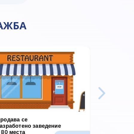
АЖБА
родава се
Продава с
азработено заведение
разработе
 80 места
Ставрос, 