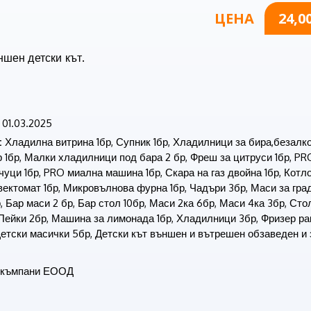
ЦЕНА
24,0
шен детски кът.
01.03.2025
:
Хладилна витрина 1бр, Супник 1бр, Хладилници за бира,безалк
р 1бр, Малки хладилници под бара 2 бр, Фреш за цитруси 1бр, P
уци 1бр, PRO миална машина 1бр, Скара на газ двойна 1бр, Котло
вектомат 1бр, Микровълнова фурна 1бр, Чадъри 3бр, Маси за гра
, Бар маси 2 бр, Бар стол 10бр, Маси 2ка 6бр, Маси 4ка 3бр, Сто
 Пейки 2бр, Машина за лимонада 1бр, Хладилници 3бр, Фризер ра
етски масички 5бр, Детски кът външен и вътрешен обзаведен и з
къмпани ЕООД