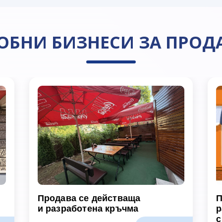
ОБНИ БИЗНЕСИ ЗА ПРОД
Продава се действаща
П
и разработена кръчма
р
с