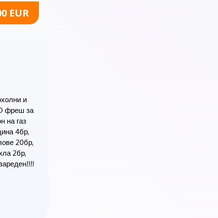
00 EUR
охолни и
RO фреш за
н на газ
дина 4бр,
лове 20бр,
кла 2бр,
ареден!!!!