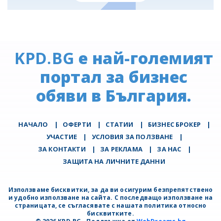
KPD.BG
е най-големият
портал за бизнес
обяви в България.
НАЧАЛО
|
ОФЕРТИ
|
СТАТИИ
|
БИЗНЕС БРОКЕР
|
УЧАСТИЕ
|
УСЛОВИЯ ЗА ПОЛЗВАНЕ
|
ЗА КОНТАКТИ
|
ЗА РЕКЛАМА
|
ЗА НАС
|
ЗАЩИТА НА ЛИЧНИТЕ ДАННИ
Използваме бисквитки, за да ви осигурим безпрепятствено
и удобно използване на сайта. С последващо използване на
страницата, се съгласявате с нашата политика относно
бисквитките.