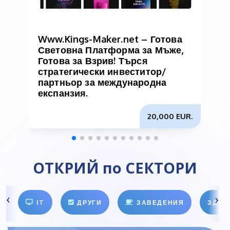
Www.Kings-Maker.net – Готова
В
Световна Платформа за Мъже,
и
Готова за Взрив! Търся
б
стратегически инвеститор/
партньор за международна
експанзия.
20,000 EUR.
ОТКРИЙ по СЕКТОРИ
IT
ДРУГИ
ЗАВЕДЕНИЯ
ЗДРА