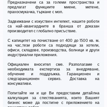
Предназначени са за големи пространства и
предлагат функциите миене, метене,
прахосмукачка, търкане с моп.
Задвижвани с изкуствен интелект, нашите роботи
са най-авангардните в бранша от доказан
производител с глобално присъствие.
С капицитет на почистване от 400 до 1500 кв. м.
на час,тези роботи са подходящи за хотели,
офиси, складове, производства, болници и други
индустриални приложения.
Официален вносител сме. Разполагаме с
необходимата експертиза за внедряване,
обучение и поддръжка. Гаранционен и
следгаранционен сервиз. Доставка на
консумативи.
Попитайте ни и ще Ви предоставим детайлна
калкулация за спестяванията, които Вашият
бизнес може да постигне с приложението на