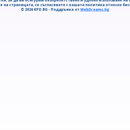
ки, за да ви осигурим безпрепятствено и удобно използване на 
е на страницата, се съгласявате с нашата политика относно би
© 2026 KPD.BG - Поддръжка от
WebDreams.bg