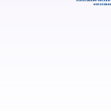
Използваме бисквит
използван