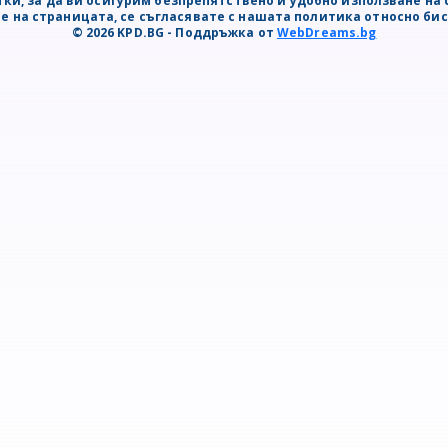
ки, за да ви осигурим безпрепятствено и удобно използване на 
е на страницата, се съгласявате с нашата политика относно би
© 2026 KPD.BG - Поддръжка от
WebDreams.bg