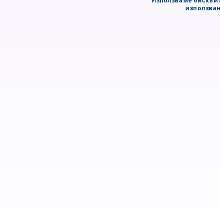
Използваме бисквит
използван