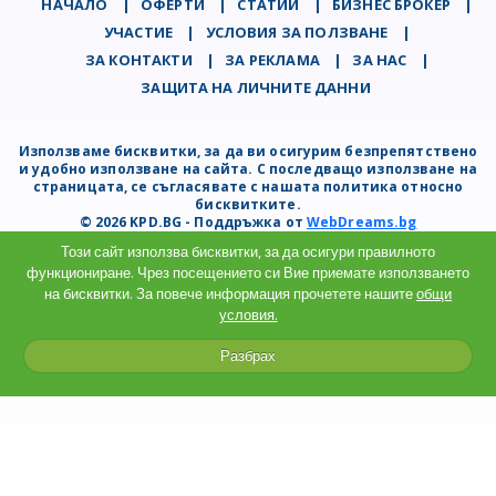
НАЧАЛО
|
ОФЕРТИ
|
СТАТИИ
|
БИЗНЕС БРОКЕР
|
УЧАСТИЕ
|
УСЛОВИЯ ЗА ПОЛЗВАНЕ
|
ЗА КОНТАКТИ
|
ЗА РЕКЛАМА
|
ЗА НАС
|
ЗАЩИТА НА ЛИЧНИТЕ ДАННИ
Използваме бисквитки, за да ви осигурим безпрепятствено
и удобно използване на сайта. С последващо използване на
страницата, се съгласявате с нашата политика относно
бисквитките.
© 2026 KPD.BG - Поддръжка от
WebDreams.bg
Този сайт използва бисквитки, за да осигури правилното
функциониране. Чрез посещението си Вие приемате използването
на бисквитки. За повече информация прочетете нашите
общи
условия.
Разбрах