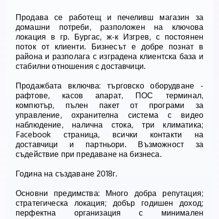
Продава се работещ и печеливш магазин за
домашни потреби, разположен на ключова
локация в гр. Бургас, ж-к Изгрев, с постоянен
поток от клиенти. Бизнесът е добре познат в
района и разполага с изградена клиентска база и
стабилни отношения с доставчици.
Продажбата включва: търговско оборудване -
рафтове, касов апарат, ПОС терминал,
компютър, пълен пакет от програми за
управление, охранителна система с видео
наблюдение, налична стока, три климатика;
Facebook страница, всички контакти на
доставчици и партньори. Възможност за
съдействие при предаване на бизнеса.
Година на създаване 2018г.
Основни предимства: Много добра репутация;
стратегическа локация; добър годишен доход;
перфектна организация с минимален