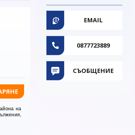
EMAIL
0877723889
СЪОБЩЕНИЕ
АРЯНЕ
айона на
дължения,