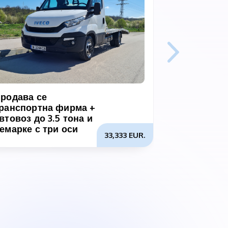
родава се
Продава с
ранспортна фирма +
транспорт
втовоз до 3.5 тона и
история
емарке с три оси
33,333 EUR.