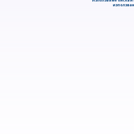
Използваме бисквит
използван