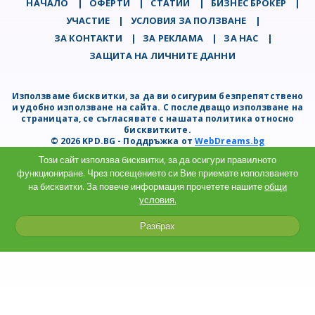
НАЧАЛО
|
ОФЕРТИ
|
СТАТИИ
|
БИЗНЕС БРОКЕР
|
УЧАСТИЕ
|
УСЛОВИЯ ЗА ПОЛЗВАНЕ
|
ЗА КОНТАКТИ
|
ЗА РЕКЛАМА
|
ЗА НАС
|
ЗАЩИТА НА ЛИЧНИТЕ ДАННИ
Използваме бисквитки, за да ви осигурим безпрепятствено
и удобно използване на сайта. С последващо използване на
страницата, се съгласявате с нашата политика относно
бисквитките.
© 2026 KPD.BG - Поддръжка от
WebDreams.bg
Този сайт използва бисквитки, за да осигури правилното
функциониране. Чрез посещението си Вие приемате използването
на бисквитки. За повече информация прочетете нашите
общи
условия.
Разбрах