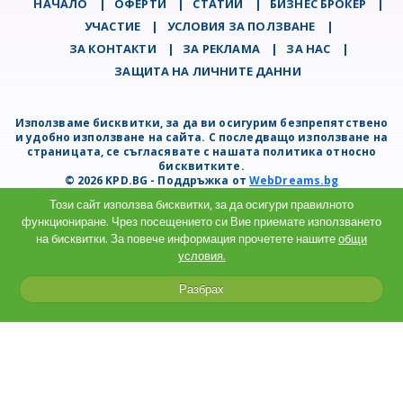
НАЧАЛО
|
ОФЕРТИ
|
СТАТИИ
|
БИЗНЕС БРОКЕР
|
УЧАСТИЕ
|
УСЛОВИЯ ЗА ПОЛЗВАНЕ
|
ЗА КОНТАКТИ
|
ЗА РЕКЛАМА
|
ЗА НАС
|
ЗАЩИТА НА ЛИЧНИТЕ ДАННИ
Използваме бисквитки, за да ви осигурим безпрепятствено
и удобно използване на сайта. С последващо използване на
страницата, се съгласявате с нашата политика относно
бисквитките.
© 2026 KPD.BG - Поддръжка от
WebDreams.bg
Този сайт използва бисквитки, за да осигури правилното
функциониране. Чрез посещението си Вие приемате използването
на бисквитки. За повече информация прочетете нашите
общи
условия.
Разбрах