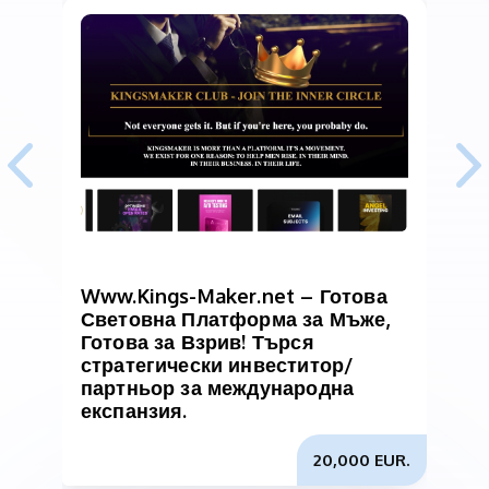
Www.Kings-Maker.net – Готова
В
Световна Платформа за Мъже,
и
Готова за Взрив! Търся
б
стратегически инвеститор/
партньор за международна
експанзия.
20,000 EUR.