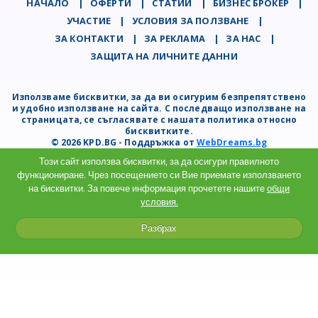
НАЧАЛО
|
ОФЕРТИ
|
СТАТИИ
|
БИЗНЕС БРОКЕР
|
УЧАСТИЕ
|
УСЛОВИЯ ЗА ПОЛЗВАНЕ
|
ЗА КОНТАКТИ
|
ЗА РЕКЛАМА
|
ЗА НАС
|
ЗАЩИТА НА ЛИЧНИТЕ ДАННИ
Използваме бисквитки, за да ви осигурим безпрепятствено
и удобно използване на сайта. С последващо използване на
страницата, се съгласявате с нашата политика относно
бисквитките.
© 2026 KPD.BG - Поддръжка от
WebDreams.bg
Този сайт използва бисквитки, за да осигури правилното
функциониране. Чрез посещението си Вие приемате използването
на бисквитки. За повече информация прочетете нашите
общи
условия.
Разбрах