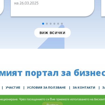
на 26.03.2025
ВИЖ ВСИЧКИ
мият портал за бизнес
|
УЧАСТИЕ
|
УСЛОВИЯ ЗА ПОЛЗВАНЕ
|
ЗА КОНТАКТИ
|
З
ки, за да ви осигурим безпрепятствено и удобно използване на 
функциониране. Чрез посещението си Вие приемате използването на бискв
е на страницата, се съгласявате с нашата политика относно би
Разбрах