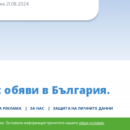
на 21.08.2024
на 04.0
 обяви в България.
А РЕКЛАМА
|
ЗА НАС
|
ЗАЩИТА НА ЛИЧНИТЕ ДАННИ
сайта. С последващо
итки. За повече информация прочетете нашите
общи условия.
сквитките.