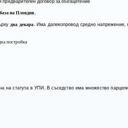
ли предварителен договор за обезщетение
.
база
на Пловдив
върху
. Има далекопровод средно напрежение, 
два декара
на постройка
яна на статута в УПИ. В съседство има множество парцел