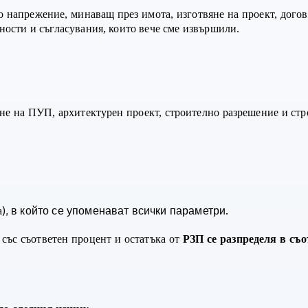
о напрежение, минаващ през имота, изготвяне на проект, дого
йности и съгласувания, които вече сме извършили.
яне на ПУП, архитектурен проект, строително разрешение и ст
), в който се упоменават всички параметри.
а
 със съответен процент и остатъка от
РЗП се разпределя в съ