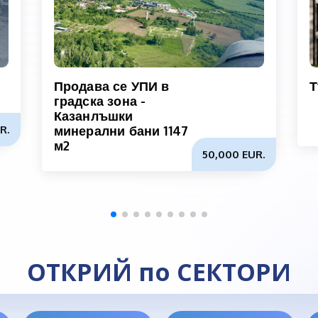
Продава се УПИ в
Т
градска зона -
Казанлъшки
R.
минерални бани 1147
м2
50,000 EUR.
ОТКРИЙ по СЕКТОРИ