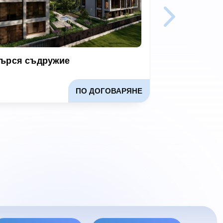
ърся съдружие
Търсим ин
съдружник
финансира
ПО ДОГОВАРЯНЕ
жилищен п
Гребната б
Пловдив