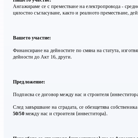
Ангажираме се с преместване на електропровода - средн
цялостно съгласуване, както и реалното преместване, де
Вашето участие:
Финансиране на дейностите по смяна на статута, изготв
дейности до Акт 16, други.
Предложение:
(
Подписва се договор между нас и строителя
инвеститор
След завършване на сградата, се обезщетява собственика
(
).
50/50
между нас и строителя
инвеститора