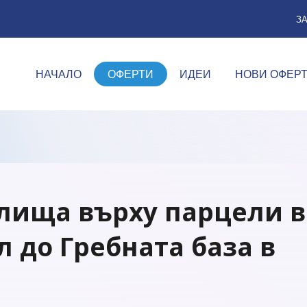
З
НАЧАЛО
ОФЕРТИ
ИДЕИ
НОВИ ОФЕР
лища върху парцели в
 до Гребната база в