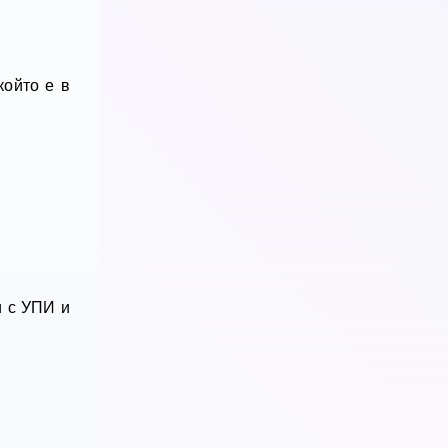
който е в
и с УПИ и