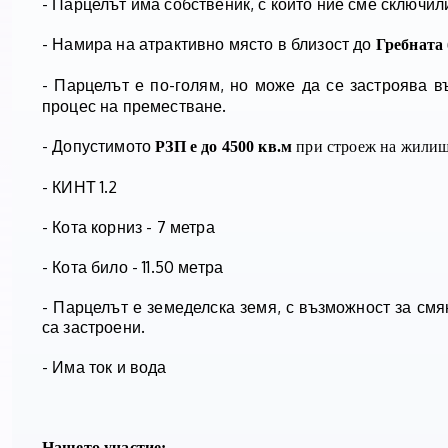
- Парцелът има собственик, с който ние сме сключи
- Намира на атрактивно място в близост до
Гребната 
- Парцелът е по-голям, но може да се застроява 
процес на преместване.
- Допустимото
РЗП е до 4500 кв.м
при строеж на жилищ
- КИНТ 1.2
- Кота корниз - 7 метра
- Кота било - 11.50 метра
- Парцелът е земеделска земя, с възможност за см
са застроени.
- Има ток и вода
Нашето участие: