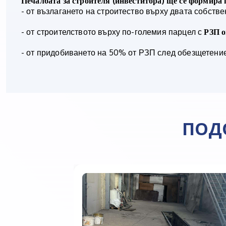
(
)
Печалбата за строителя
инвеститора
ще се формира 
- от възлагането на строитество върху двата собств
- от строителството върху по-големия парцел с
РЗП о
- от придобиването на 50% от РЗП след обезщетени
ПОД