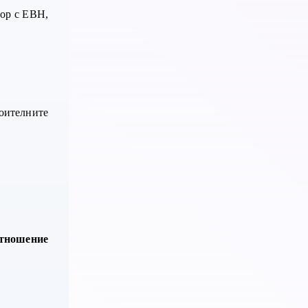
вор с ЕВН,
роителните
отношение