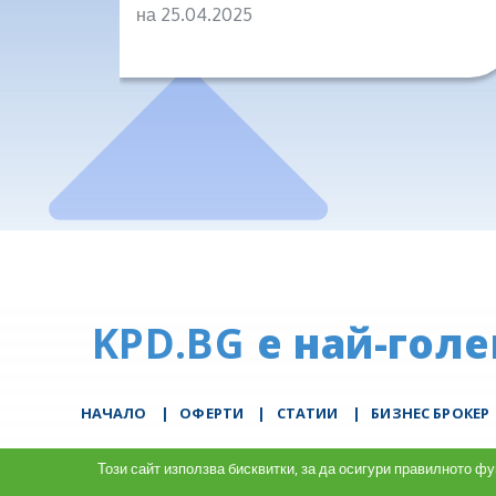
на 25.04.2025
KPD.BG
е най-голе
НАЧАЛО
|
ОФЕРТИ
|
СТАТИИ
|
БИЗНЕС БРОКЕР
Използваме бисквит
Този сайт използва бисквитки, за да осигури правилното 
използван