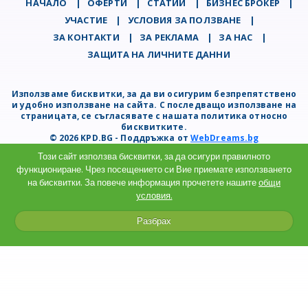
НАЧАЛО
|
ОФЕРТИ
|
СТАТИИ
|
БИЗНЕС БРОКЕР
|
УЧАСТИЕ
|
УСЛОВИЯ ЗА ПОЛЗВАНЕ
|
ЗА КОНТАКТИ
|
ЗА РЕКЛАМА
|
ЗА НАС
|
ЗАЩИТА НА ЛИЧНИТЕ ДАННИ
Използваме бисквитки, за да ви осигурим безпрепятствено
и удобно използване на сайта. С последващо използване на
страницата, се съгласявате с нашата политика относно
бисквитките.
© 2026 KPD.BG - Поддръжка от
WebDreams.bg
Този сайт използва бисквитки, за да осигури правилното
функциониране. Чрез посещението си Вие приемате използването
на бисквитки. За повече информация прочетете нашите
общи
условия.
Разбрах