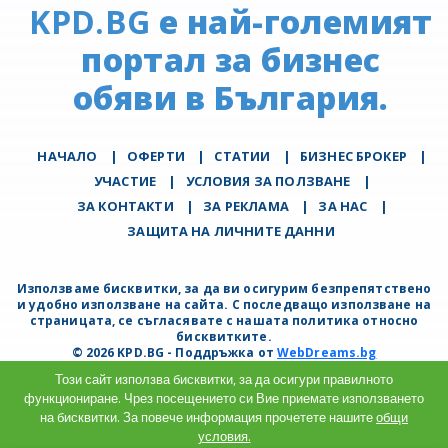
KPD.BG
е най-големият
портал за бизнес
обяви в България.
НАЧАЛО
|
ОФЕРТИ
|
СТАТИИ
|
БИЗНЕС БРОКЕР
|
УЧАСТИЕ
|
УСЛОВИЯ ЗА ПОЛЗВАНЕ
|
ЗА КОНТАКТИ
|
ЗА РЕКЛАМА
|
ЗА НАС
|
ЗАЩИТА НА ЛИЧНИТЕ ДАННИ
Използваме бисквитки, за да ви осигурим безпрепятствено
и удобно използване на сайта. С последващо използване на
страницата, се съгласявате с нашата политика относно
бисквитките.
© 2026 KPD.BG - Поддръжка от
WebDreams.bg
Този сайт използва бисквитки, за да осигури правилното
функциониране. Чрез посещението си Вие приемате използването
на бисквитки. За повече информация прочетете нашите
общи
условия.