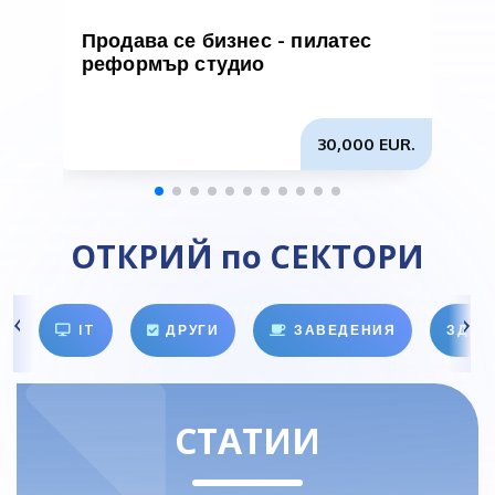
Продава се бизнес - пилатес
П
реформър студио
п
30,000 EUR.
ОТКРИЙ по СЕКТОРИ
IT
ДРУГИ
ЗАВЕДЕНИЯ
ЗДРА
СТАТИИ