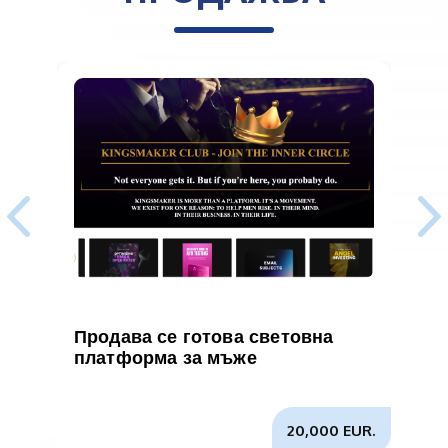
Продава се готова световна
В
платформа за мъже
и
б
20,000 EUR.