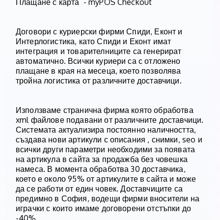
Плащане с карта - myPOS Checkout
Договори с куриерски фирми Спиди, Еконт и
Интерлогистика, като Спиди и Еконт имат
интеграция и товарителниците са генерират
автоматично. Всички куриери са с отложено
плащане в края на месеца, което позволява
тройна логистика от различните доставчици.
Използваме странична фирма която обработва
xml файлове подавани от различните доставчици.
Системата актуализира постоянно наличността,
създава нови артикули с описания , снимки, seo и
всички други параметри необходими за появата
на артикула в сайта за продажба без човешка
намеса. В момента обработва 30 доставчика,
което е около 95% от артикулите в сайта и може
да се работи от един човек. Доставчиците са
предимно в София, водещи фирми вносители на
играчки с които имаме договорени отстъпки до
-40%