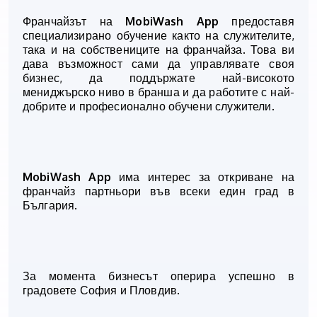
Франчайзът на
MobiWash App
предоставя
специализирано обучение както на служителите,
така и на собствениците на франчайза. Това ви
дава възможност сами да управлявате своя
бизнес, да поддържате най-високото
мениджърско ниво в бранша и да работите с най-
добрите и професионално обучени служители.
MobiWash App
има интерес за откриване на
франчайз
партньори
в
ъв всеки един град в
България
.
За момента бизнесът оперира успешно в
градовете София и Пловдив.