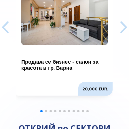
Продава се бизнес - салон за
B
красота в гр. Варна
в
в
20,000 EUR.
ОТКРИЙ по СЕКТОРИ