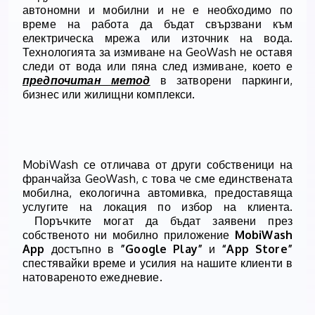
автономни и мобилни и не е необходимо по
време на работа да бъдат свързвани към
електрическа мрежа или източник на вода.
Технологията
за измиване на
GeoWash
не оставя
следи от вода или пяна след измиване, което е
предпочитан метод
в затворени паркинги,
бизнес или жилищни комплекси.
MobiWash
се отличава от други собственици на
франчайза
GeoWash,
с това че сме единствената
мобилна, екологична автомивка, предоставяща
услугите на локация по избор на клиента.
Поръчките могат да бъдат заявени през
собственото ни мобилно приложение
MobiWash
App
достъпно в
”Google Play”
и
“App Store”
спестявайки време и усилия на нашите клиенти в
натовареното ежедневие.