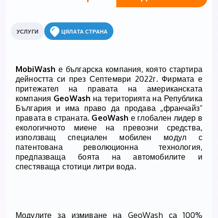
УСЛУГИ
ЦЯЛАТА СТРАНА
MobiWash
е българска компания, която
стартира
дейността си през
Септември
2022
г. Фирмата е
притежател на правата на американската
компания
GeoWash
на територията на Република
България и има право да продава „франчайз“
правата в страната.
GeoWash
е глобален лидер в
екологичното миене на превозни средства,
използващ специален мобилен модул с
патентована революционна технология,
предпазваща боята на автомобилите и
спестяваща стотици литри вода.
Модулите за измиване на
GeoWash
са 100%