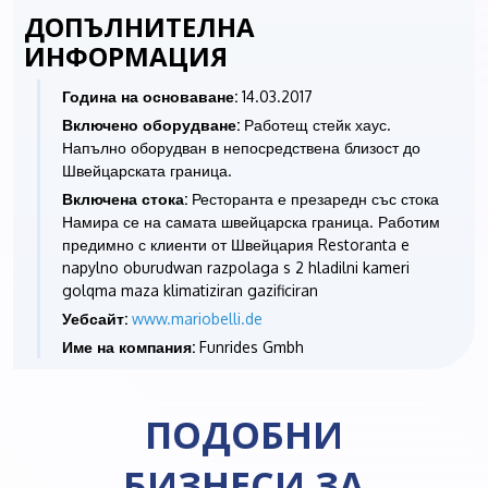
ДОПЪЛНИТЕЛНА
ИНФОРМАЦИЯ
Година на основаване:
14.03.2017
Включено оборудване:
Работещ стейк хаус.
Напълно оборудван в непосредствена близост до
Швейцарската граница.
Включена стока:
Ресторанта е презаредн със стока
Намира се на самата швейцарска граница. Работим
предимно с клиенти от Швейцария Restoranta e
napylno oburudwan razpolaga s 2 hladilni kameri
golqma maza klimatiziran gazificiran
Уебсайт:
www.mariobelli.de
Име на компания:
Funrides Gmbh
ПОДОБНИ
БИЗНЕСИ ЗА