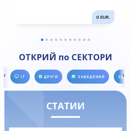
п
0 EUR.
ОТКРИЙ по СЕКТОРИ
IT
ДРУГИ
ЗАВЕДЕНИЯ
ЗДРА
СТАТИИ