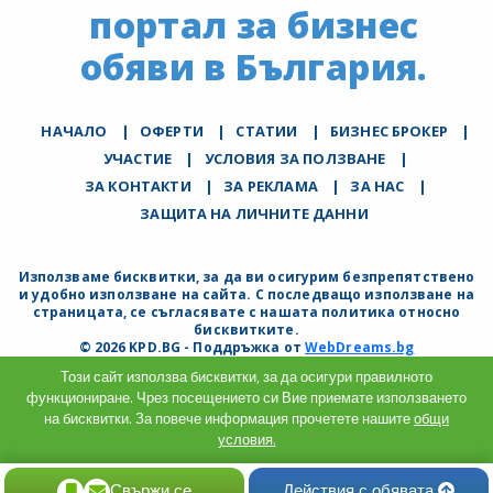
портал за бизнес
обяви в България.
НАЧАЛО
|
ОФЕРТИ
|
СТАТИИ
|
БИЗНЕС БРОКЕР
|
УЧАСТИЕ
|
УСЛОВИЯ ЗА ПОЛЗВАНЕ
|
ЗА КОНТАКТИ
|
ЗА РЕКЛАМА
|
ЗА НАС
|
ЗАЩИТА НА ЛИЧНИТЕ ДАННИ
Използваме бисквитки, за да ви осигурим безпрепятствено
и удобно използване на сайта. С последващо използване на
страницата, се съгласявате с нашата политика относно
бисквитките.
© 2026 KPD.BG - Поддръжка от
WebDreams.bg
Този сайт използва бисквитки, за да осигури правилното
функциониране. Чрез посещението си Вие приемате използването
на бисквитки. За повече информация прочетете нашите
общи
условия.
Разбрах
Свържи се
Действия с обявата