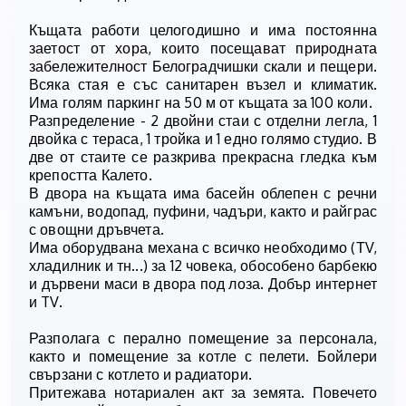
Къщата работи целогодишно и има постоянна
заетост от хора, които посещават природната
забележителност Белоградчишки скали и пещери.
Всяка стая е със санитарен възел и климатик.
Има голям паркинг на 50 м от къщата за 100 коли.
Разпределение - 2 двойни стаи с отделни легла, 1
двойка с тераса, 1 тройка и 1 едно голямо студио. В
две от стаите се разкрива прекрасна гледка към
крепостта Калето.
В двoра на къщата има басейн облепен с речни
камъни, водопад, пуфини, чадъри, както и райграс
с овощни дръвчета.
Има оборудвана механа с всичко необходимо (ТV,
хладилник и тн...) за 12 човека, обособено барбекю
и дървени маси в двора под лоза. Добър интернет
и TV.
Разполага с перално помещение за персонала,
както и помещение за котле с пелети. Бойлери
свързани с котлет
о и радиатори.
Притежава нотариален акт за земята. Повечето