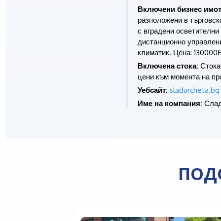
Включени бизнес имот
разположени в търговска
с вградени осветителни 
дистанционно управлени
климатик. Цена: 130000
Включена стока:
Стокат
цени към момента на пр
Уебсайт:
sladurcheta.bg
Име на компания:
Слад
ПОД