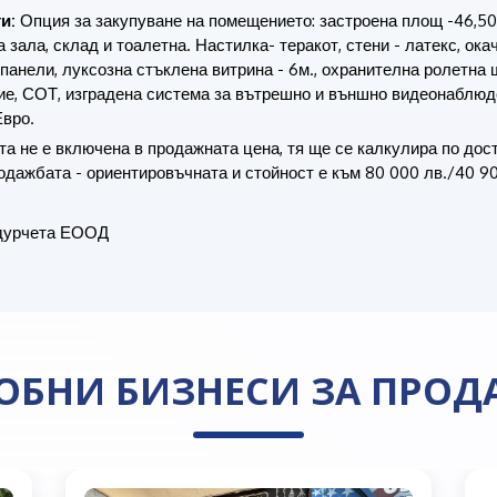
и:
Опция за закупуване на помещението: застроена площ -46,50к
 зала, склад и тоалетна. Настилка- теракот, стени - латекс, ока
панели, луксозна стъклена витрина - 6м., охранителна ролетна 
е, СОТ, изградена система за вътрешно и външно видеонаблюд
Евро.
а не е включена в продажната цена, тя ще се калкулира по дос
одажбата - ориентировъчната и стойност е към 80 000 лв./40 9
урчета ЕООД
ОБНИ БИЗНЕСИ ЗА ПРОД