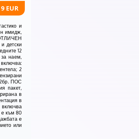
19 EUR
тастико и
ен имидж,
. ОТЛИЧЕН
 и детски
едните 12
 за наем,
 включва:
ентела; 2
цензирани
 2бр. ПОС
я пакет,
трирана в
ентация в
 включва
 е към 80
дажбата е
нието или