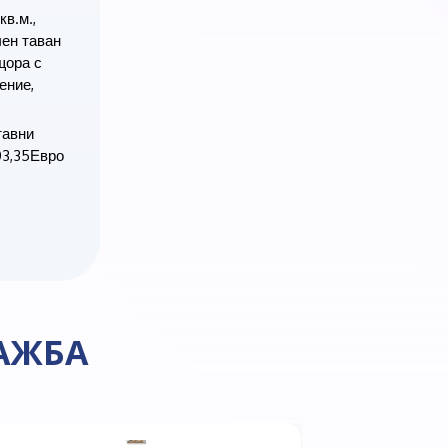
в.м.,
чен таван
щора с
ение,
тавни
03,35Евро
АЖБА