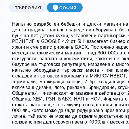
ТЪРГОВИЯ
СОФИЯ
Напълно разработен бебешки и детски магазин на 
детска градина, напълно зареден и оборудван, без
пунк на пет детски кухни, установени партньорск
РЕЙНТИГ в GOOGLE 4.9 от 5! Незасегнат бизнес о
храни и сме регистрирани в БАБХ. Постоянно нараст
месеца на физическия магазин - над 300 000лв с б
осигуровки, заплата и консумативи, както и не в
безупречна търговска репутация, изградена с много
напълно оборудвани търговски места - тип клиен
складови и търговски програми на МИКРОИНВЕСТ, 2б
терминали, маркиращи клещи, 2 бр. хладилници з
включващ дизайн, лого, реклама, брандиране, клуб
Общината/. Физическият ни магазин е действащ от 2
Община, ХЕИ, РЗИ, БАБХ, НАП и НОИ. Фирмата е и
стоката, като тя ще се калкулира по доставни цени 
000 лв., която може да бъде редуцирана чрез връща
лична, тъй като не можем да отделим достатъчно 
ползване при дългосрочен наем от 1000лв./ месечно