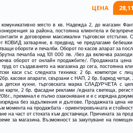
ЦЕНА
28,1
комуникативно място в кв. Надежда 2, до магазин Фан
 конкуренция за района, постоянна клиентела и безупреч
и контакти и договорени максимални търговски отстъпки
т КОВИД затваряне, в предвид, че предлагаме бебешки
ващи обороти и печалби. Оборот по касов апарат за посл
рутна печалба над 101 000 лв. /без да включва разходи
ключва оборот от онлайн продажбите/. Продажната цена
 труд от създаването на магазина до сега, постоянна кли
тски каси със следната техника: 2 бр. компютри с ли
р. касови апарати, свързани с НАП, 2 бр. баркод четци,
а детски кухни, търговската марка СЛАДУРЧЕТА с цели
ни карти, 2 бр. фасадни реклами /едната светеща, регис
016г., преминал е пълно озаконяване и е с изрядна докум
зрядна без задължения и дългове. Продажната цена не
към момента на продажбата - ориентировъчната и стойност
не на част от стоката към доставчици. Причината за про
време за магазина. Възможност за закупуване на помеще
.