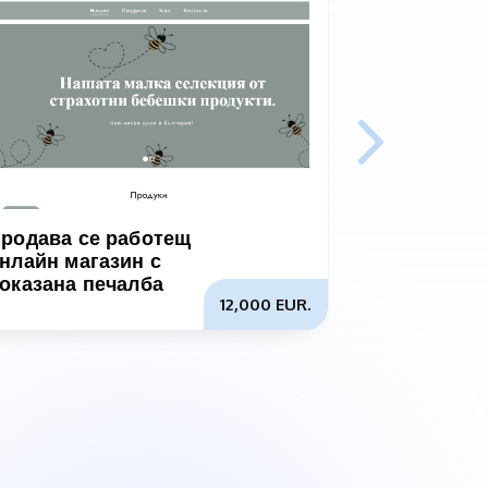
родава се работещ
Продава с
нлайн магазин с
работещ б
оказана печалба
центъра н
12,000 EUR.