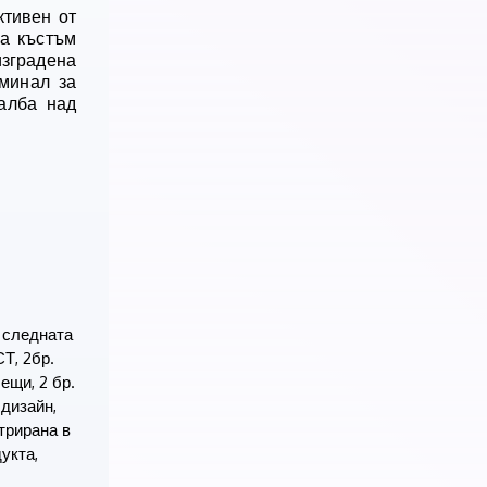
ктивен от
ва къстъм
изградена
рминал за
алба над
 следната
Т, 2бр.
ещи, 2 бр.
дизайн,
трирана в
укта,