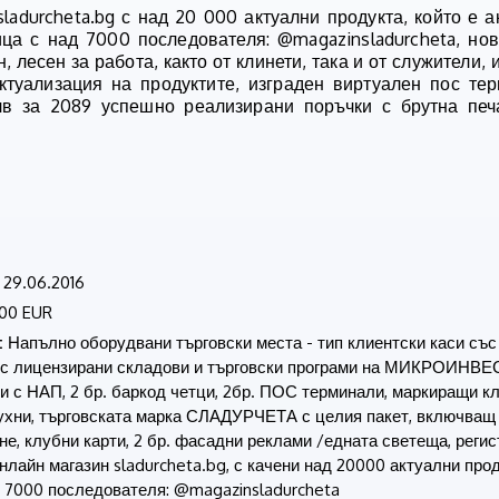
adurcheta.bg с над 20 000 актуални продукта, който е а
ница с над 7000 последователя: @magazinsladurcheta, но
лесен за работа, както от клинети, така и от служители, 
актуализация на продуктите, изграден виртуален пос те
лв за 2089 успешно реализирани поръчки с брутна печ
29.06.2016
000 EUR
:
Напълно оборудвани търговски места - тип клиентски каси със
и с лицензирани складови и търговски програми на МИКРОИНВЕС
и с НАП, 2 бр. баркод четци, 2бр. ПОС терминали, маркиращи кл
ухни, търговската марка СЛАДУРЧЕТА с целия пакет, включващ 
не, клубни карти, 2 бр. фасадни реклами /едната светеща, регис
лайн магазин sladurcheta.bg, с качени над 20000 актуални прод
 7000 последователя: @magazinsladurcheta