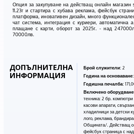
Опция за закупуване на действащ онлайн магазин sl
11.23г и стартира с хубава реклама, фейсбук стра
платформа, иновативен дизайн, много функционален, 
чат система, интеграция с куриери, автоматична 
плащане с карти, оборот за 2025г. - над 247000
70000лв.
ДОПЪЛНИТЕЛНА
Брой служители:
2
ИНФОРМАЦИЯ
Година на основаване:
Годишна печалба:
171,
Включено оборудване
техника: 2 бр. компютр
касови апарати, свързан
хладилници за детски к
лого, реклама, брандира
Общината/. Действащ он
фейсбук страница с над